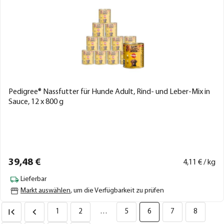
Pedigree® Nassfutter für Hunde Adult, Rind- und Leber-Mix in
Sauce, 12 x 800 g
39,
48
€
4,
11
€ / kg
Lieferbar
Markt auswählen
, um die Verfügbarkeit zu prüfen
1
2
…
5
6
7
8