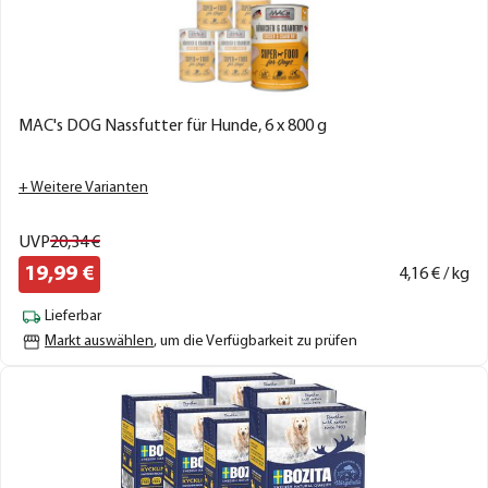
MAC's DOG Nassfutter für Hunde, 6 x 800 g
+ Weitere Varianten
UVP
20,
34
€
19,
99
€
4,
16
€ / kg
Lieferbar
Markt auswählen
, um die Verfügbarkeit zu prüfen