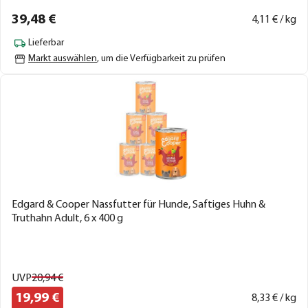
39,
48
€
4,
11
€ / kg
Lieferbar
Markt auswählen
, um die Verfügbarkeit zu prüfen
Edgard & Cooper Nassfutter für Hunde, Saftiges Huhn &
Truthahn Adult, 6 x 400 g
UVP
20,
94
€
19,
99
€
8,
33
€ / kg