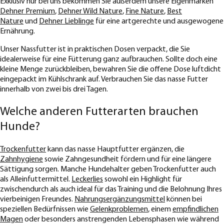
Exklusiv nur bei uns bekommen Sie außerdem unsere Eigenmarken
Dehner Premium
,
Dehner Wild Nature
,
Fine Nature
,
Best
Nature
und
Dehner Lieblinge
für eine artgerechte und ausgewogene
Ernährung.
Unser Nassfutter ist in praktischen Dosen verpackt, die Sie
idealerweise für eine Fütterung ganz aufbrauchen. Sollte doch eine
kleine Menge zurückbleiben, bewahren Sie die offene Dose luftdicht
eingepackt im Kühlschrank auf. Verbrauchen Sie das nasse Futter
innerhalb von zwei bis drei Tagen.
Welche anderen Futterarten brauchen
Hunde?
Trockenfutter
kann das nasse Hauptfutter ergänzen, die
Zahnhygiene
sowie Zahngesundheit fördern und für eine längere
Sättigung sorgen. Manche Hundehalter geben Trockenfutter auch
als Alleinfuttermittel.
Leckerlies
sowohl ein Highlight für
zwischendurch als auch ideal für das Training und die Belohnung Ihres
vierbeinigen Freundes.
Nahrungsergänzungsmittel
können bei
speziellen Bedürfnissen wie
Gelenkproblemen
, einem
empfindlichen
Magen
oder besonders anstrengenden Lebensphasen wie während