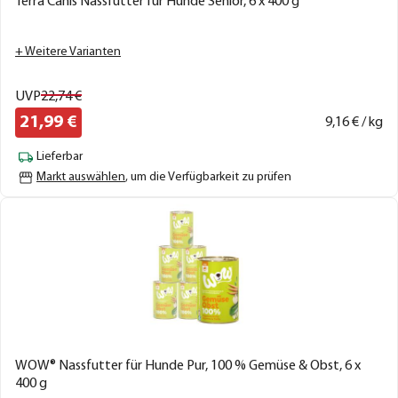
Terra Canis Nassfutter für Hunde Senior, 6 x 400 g
+ Weitere Varianten
UVP
22,
74
€
21,
99
€
9,
16
€ / kg
Lieferbar
Markt auswählen
, um die Verfügbarkeit zu prüfen
WOW® Nassfutter für Hunde Pur, 100 % Gemüse & Obst, 6 x
400 g