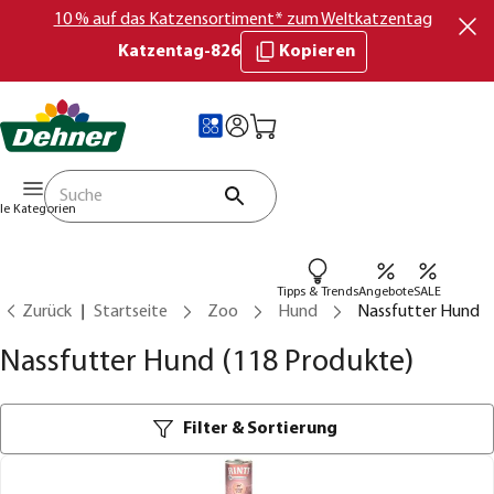
10 % auf das Katzensortiment* zum Weltkatzentag
Katzentag-826
Kopieren
lle Kategorien
Tipps & Trends
Angebote
SALE
Zurück
Startseite
Zoo
Hund
Nassfutter Hund
Nassfutter Hund
(118 Produkte)
Filter & Sortierung