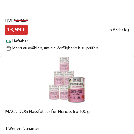
UVP
14,
94
€
13,
99
€
5,
83
€ / kg
Lieferbar
Markt auswählen
, um die Verfügbarkeit zu prüfen
MAC's DOG Nassfutter für Hunde, 6 x 400 g
+ Weitere Varianten