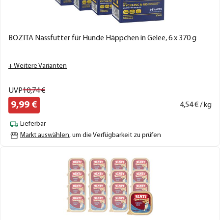
BOZITA Nassfutter für Hunde Häppchen in Gelee, 6 x 370 g
+ Weitere Varianten
UVP
10,
74
€
9,
99
€
4,
54
€ / kg
Lieferbar
Markt auswählen
, um die Verfügbarkeit zu prüfen