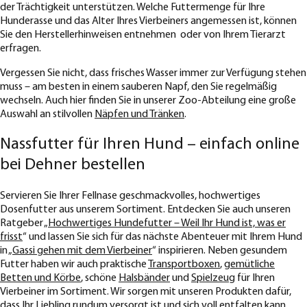
der Trächtigkeit unterstützen. Welche Futtermenge für Ihre
Hunderasse und das Alter Ihres Vierbeiners angemessen ist, können
Sie den Herstellerhinweisen entnehmen oder von Ihrem Tierarzt
erfragen.
Vergessen Sie nicht, dass frisches Wasser immer zur Verfügung stehen
muss – am besten in einem sauberen Napf, den Sie regelmäßig
wechseln. Auch hier finden Sie in unserer Zoo-Abteilung eine große
Auswahl an stilvollen
Näpfen und Tränken
.
Nassfutter für Ihren Hund – einfach online
bei Dehner bestellen
Servieren Sie Ihrer Fellnase geschmackvolles, hochwertiges
Dosenfutter aus unserem Sortiment. Entdecken Sie auch unseren
Ratgeber „
Hochwertiges Hundefutter – Weil Ihr Hund ist, was er
frisst
“ und lassen Sie sich für das nächste Abenteuer mit Ihrem Hund
in „
Gassi gehen mit dem Vierbeiner
“ inspirieren. Neben gesundem
Futter haben wir auch praktische
Transportboxen
,
gemütliche
Betten und Körbe
, schöne
Halsbänder
und
Spielzeug
für Ihren
Vierbeiner im Sortiment. Wir sorgen mit unseren Produkten dafür,
dass Ihr Liebling rundum versorgt ist und sich voll entfalten kann.