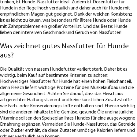
trinken, ist Hunde-Nassfutter ideal. Zudem ist Dosenfutter für
Hunde in der Regel hoch verdaulich und daher auch für Hunde mit
empfindlichem Magen gut geeignet. Dank der weichen Konsistenz
ist es leicht zu kauen, was besonders für ältere Hunde oder Hunde
mit Zahnproblemen ein großer Vorteil ist. Und das Beste: Hunde
lieben den intensiven Geschmack und Geruch von Nassfutter!
Was zeichnet gutes Nassfutter für Hunde
aus?
Die Qualität von nassem Hundefutter variiert stark. Daher ist es
wichtig, beim Kauf auf bestimmte Kriterien zu achten:
Hochwertiges Nassfutter für Hunde hat einen hohen Fleischanteil,
denn Fleisch liefert wichtige Proteine für den Muskelaufbau und die
allgemeine Gesundheit. Achten Sie darauf, dass das Fleisch aus
artgerechter Haltung stammt und keine künstlichen Zusatzstoffe
wie Farb- oder Konservierungsstoffe enthalten sind. Ebenso wichtig
sind die anderen Inhaltsstoffe: Gemüse, gesunde Öle und natürliche
Vitamine sollten den Speiseplan Ihres Hundes für eine ausgewogene
Ernährung ergänzen. Vermeiden Sie Hunde-Nassfutter, das Getreide
oder Zucker enthält, da diese Zutaten unnötige Kalorien liefern und
schwer verdaulich sein können.