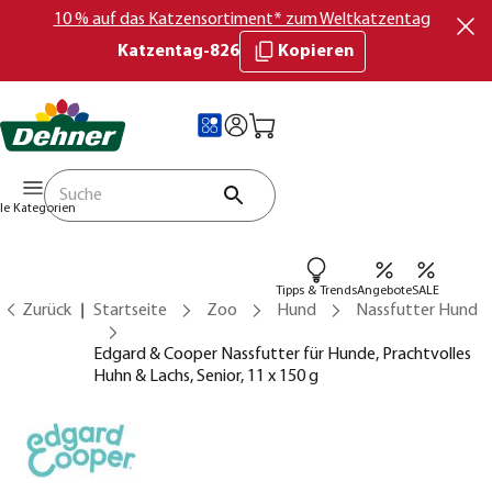
10 % auf das Katzensortiment* zum Weltkatzentag
Katzentag-826
Kopieren
lle Kategorien
Tipps & Trends
Angebote
SALE
Zurück
Startseite
Zoo
Hund
Nassfutter Hund
Edgard & Cooper Nassfutter für Hunde, Prachtvolles
Huhn & Lachs, Senior, 11 x 150 g