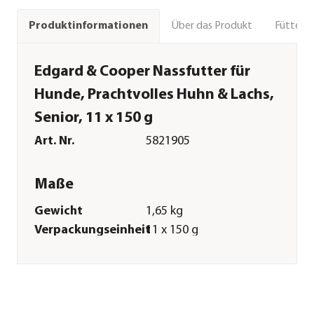
Über das Produkt
Fütteru
Produktinformationen
Edgard & Cooper Nassfutter für
Hunde, Prachtvolles Huhn & Lachs,
Senior, 11 x 150 g
Art. Nr.
5821905
Maße
Gewicht
1,65 kg
Verpackungseinheit
11 x 150 g
Merkmale
Sorte
Huhn|Lachs
Futterart
Nassfutter