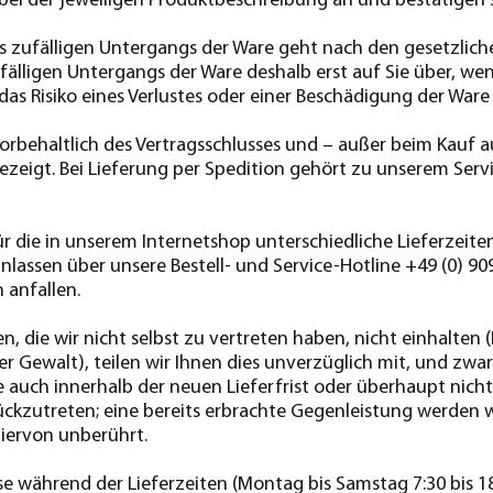
eit bei der jeweiligen Produktbeschreibung an und bestätigen
 zufälligen Untergangs der Ware geht nach den gesetzlichen
fälligen Untergangs der Ware deshalb erst auf Sie über, we
 Risiko eines Verlustes oder einer Beschädigung der Ware
orbehaltlich des Vertragsschlusses und – außer beim Kauf 
ngezeigt. Bei Lieferung per Spedition gehört zu unserem Serv
für die in unserem Internetshop unterschiedliche Lieferzeite
nlassen über unsere Bestell- und Service-Hotline +49 (0) 9090
 anfallen.
n, die wir nicht selbst zu vertreten haben, nicht einhalten 
r Gewalt), teilen wir Ihnen dies unverzüglich mit, und zwar
are auch innerhalb der neuen Lieferfrist oder überhaupt nicht
zutreten; eine bereits erbrachte Gegenleistung werden wir
hiervon unberührt.
e während der Lieferzeiten (Montag bis Samstag 7:30 bis 1