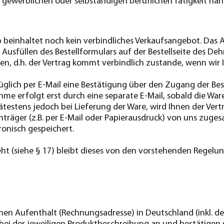
 gewerblichen oder selbständigen beruflichen Tätigkeit han
 beinhaltet noch kein verbindliches Verkaufsangebot. Das
Ausfüllen des Bestellformulars auf der Bestellseite des Deh
n, d.h. der Vertrag kommt verbindlich zustande, wenn wir I
glich per E-Mail eine Bestätigung über den Zugang der Best
e erfolgt erst durch eine separate E-Mail, sobald die Ware 
pätestens jedoch bei Lieferung der Ware, wird Ihnen der Ver
äger (z.B. per E-Mail oder Papierausdruck) von uns zugesa
onisch gespeichert.
ht (siehe § 17) bleibt dieses von den vorstehenden Regelun
chen Aufenthalt (Rechnungsadresse) in Deutschland (inkl. d