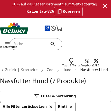
10 % auf das Katzensortiment* zum Weltkatzentag
Katzentag-826
Kopieren
lle Kategorien
Tipps & Trends
Angebote
SALE
Zurück
Startseite
Zoo
Hund
Nassfutter Hund
Nassfutter Hund
(7 Produkte)
Filter & Sortierung
Alle Filter zurücksetzen
Rinti