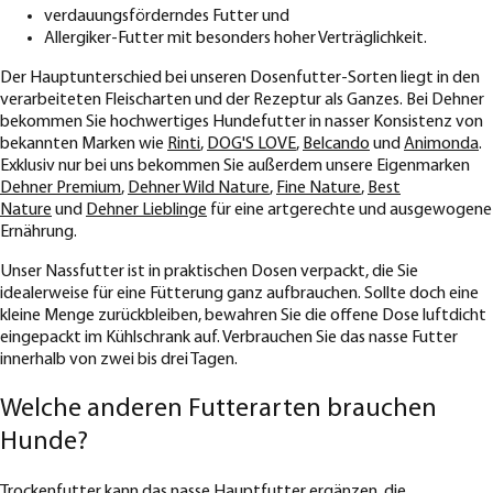
verdauungsförderndes Futter und
Allergiker-Futter mit besonders hoher Verträglichkeit.
Der Hauptunterschied bei unseren Dosenfutter-Sorten liegt in den
verarbeiteten Fleischarten und der Rezeptur als Ganzes. Bei Dehner
bekommen Sie hochwertiges Hundefutter in nasser Konsistenz von
bekannten Marken wie
Rinti
,
DOG'S LOVE
,
Belcando
und
Animonda
.
Exklusiv nur bei uns bekommen Sie außerdem unsere Eigenmarken
Dehner Premium
,
Dehner Wild Nature
,
Fine Nature
,
Best
Nature
und
Dehner Lieblinge
für eine artgerechte und ausgewogene
Ernährung.
Unser Nassfutter ist in praktischen Dosen verpackt, die Sie
idealerweise für eine Fütterung ganz aufbrauchen. Sollte doch eine
kleine Menge zurückbleiben, bewahren Sie die offene Dose luftdicht
eingepackt im Kühlschrank auf. Verbrauchen Sie das nasse Futter
innerhalb von zwei bis drei Tagen.
Welche anderen Futterarten brauchen
Hunde?
Trockenfutter
kann das nasse Hauptfutter ergänzen, die