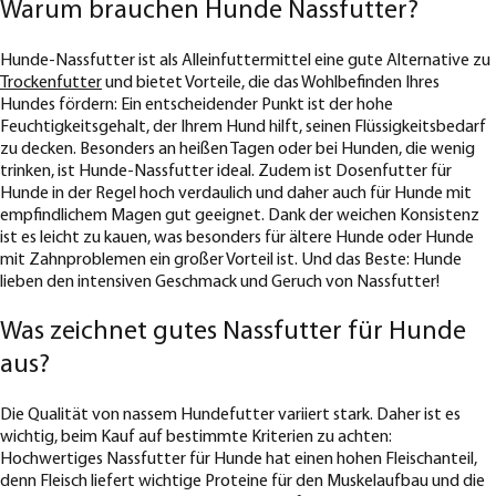
Warum brauchen Hunde Nassfutter?
Hunde-Nassfutter ist als Alleinfuttermittel eine gute Alternative zu
Trockenfutter
und bietet Vorteile, die das Wohlbefinden Ihres
Hundes fördern: Ein entscheidender Punkt ist der hohe
Feuchtigkeitsgehalt, der Ihrem Hund hilft, seinen Flüssigkeitsbedarf
zu decken. Besonders an heißen Tagen oder bei Hunden, die wenig
trinken, ist Hunde-Nassfutter ideal. Zudem ist Dosenfutter für
Hunde in der Regel hoch verdaulich und daher auch für Hunde mit
empfindlichem Magen gut geeignet. Dank der weichen Konsistenz
ist es leicht zu kauen, was besonders für ältere Hunde oder Hunde
mit Zahnproblemen ein großer Vorteil ist. Und das Beste: Hunde
lieben den intensiven Geschmack und Geruch von Nassfutter!
Was zeichnet gutes Nassfutter für Hunde
aus?
Die Qualität von nassem Hundefutter variiert stark. Daher ist es
wichtig, beim Kauf auf bestimmte Kriterien zu achten:
Hochwertiges Nassfutter für Hunde hat einen hohen Fleischanteil,
denn Fleisch liefert wichtige Proteine für den Muskelaufbau und die