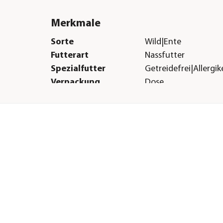
Merkmale
Sorte
Wild|Ente
Futterart
Nassfutter
Spezialfutter
Getreidefrei|Allergi
Verpackung
Dose
Herstellerangaben
Land
DE
Firma
animonda petcare 
E-Mail
info@animonda.de
Straße
Parkstraße
Hausnummer
40
Postleitzahl
49214
Stadt
Bad Rothefelde