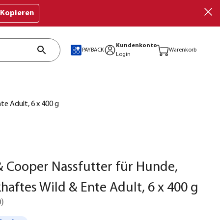
Kopieren
Kundenkonto
PAYBACK
Warenkorb
Login
e Adult, 6 x 400 g
 Cooper Nassfutter für Hunde,
aftes Wild & Ente Adult, 6 x 400 g
0
)