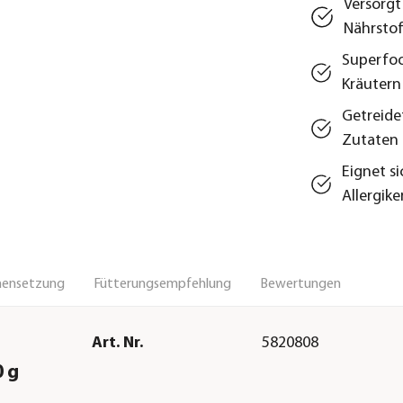
Versorgt
Nährstof
Superfoo
Kräutern
Getreidef
Zutaten
Eignet s
Allergike
ensetzung
Fütterungsempfehlung
Bewertungen
Art. Nr.
5820808
0 g