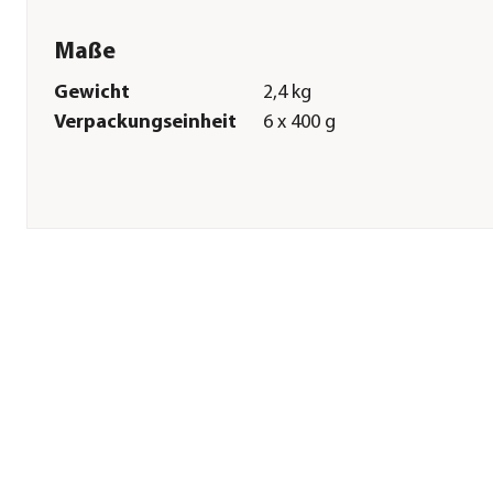
Maße
Gewicht
2,4 kg
Verpackungseinheit
6 x 400 g
Sonstiges
Marke
Edgard & Cooper®
Tierart
Hunde
Lebensphase
Adult