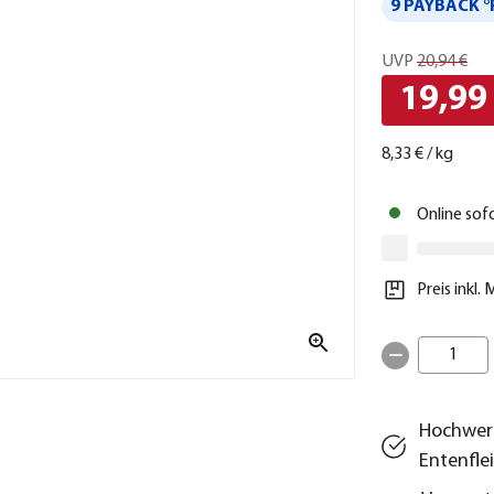
9 PAYBACK °
UVP
20,94 €
19,99
8,33 €
/
kg
Online sof
Preis inkl.
1
Hochwert
Entenfle