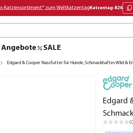
as Katzensortiment* zum Weltkatzentag
Katzentag-826
Angebote
SALE
Edgard & Cooper Nassfutter für Hunde, Schmackhaftes Wild & Ent
Edgard &
Schmackh
(