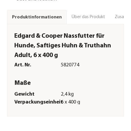
Über das Produkt
Zusamm
Produktinformationen
Edgard & Cooper Nassfutter für
Hunde, Saftiges Huhn & Truthahn
Adult, 6 x 400 g
Art. Nr.
5820774
Maße
Gewicht
2,4 kg
Verpackungseinheit
6 x 400 g
Merkmale
Sorte
Huhn|Truthahn
Futterart
Nassfutter