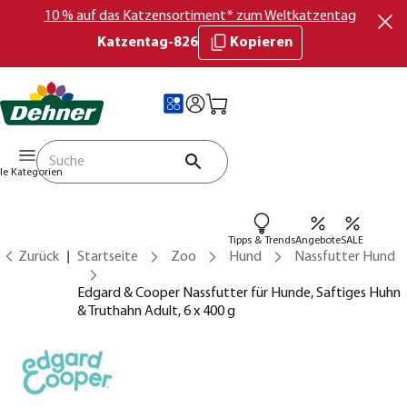
10 % auf das Katzensortiment* zum Weltkatzentag
Katzentag-826
Kopieren
lle Kategorien
Tipps & Trends
Angebote
SALE
Zurück
Startseite
Zoo
Hund
Nassfutter Hund
Edgard & Cooper Nassfutter für Hunde, Saftiges Huhn
& Truthahn Adult, 6 x 400 g