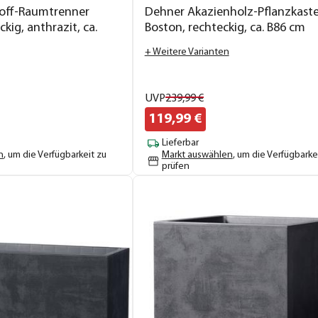
off-Raumtrenner
Dehner Akazienholz-Pflanzkast
kig, anthrazit, ca.
Boston, rechteckig, ca. B86 cm
m
+ Weitere Varianten
UVP
239,
99
€
119,
99
€
Lieferbar
n
, um die Verfügbarkeit zu
Markt auswählen
, um die Verfügbarke
prüfen