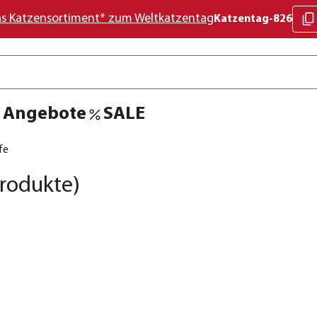
as Katzensortiment* zum Weltkatzentag
Katzentag-826
Angebote
SALE
fe
rodukte)