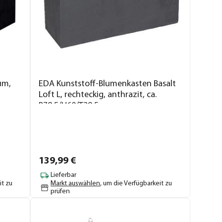
um,
EDA Kunststoff-Blumenkasten Basalt
Loft L, rechteckig, anthrazit, ca.
B78,5/H60/T29,5 cm
139,
99
€
Lieferbar
it zu
Markt auswählen
, um die Verfügbarkeit zu
prüfen