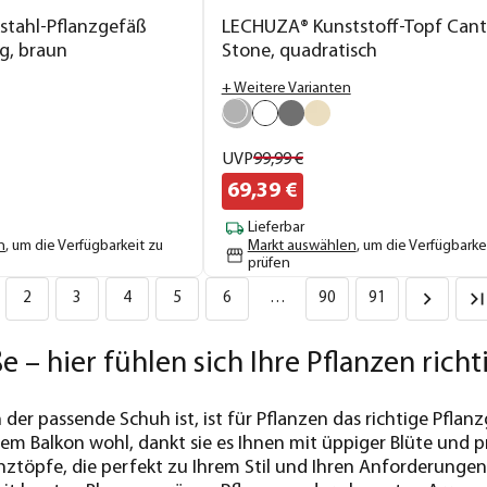
nstahl-Pflanzgefäß
LECHUZA® Kunststoff-Topf Can
ig, braun
Stone, quadratisch
+ Weitere Varianten
UVP
99,
99
€
69,
39
€
Lieferbar
n
, um die Verfügbarkeit zu
Markt auswählen
, um die Verfügbarke
prüfen
2
3
4
5
6
…
90
91
e – hier fühlen sich Ihre Pflanzen rich
er passende Schuh ist, ist für Pflanzen das richtige Pflanzg
em Balkon wohl, dankt sie es Ihnen mit üppiger Blüte und 
ztöpfe, die perfekt zu Ihrem Stil und Ihren Anforderungen p