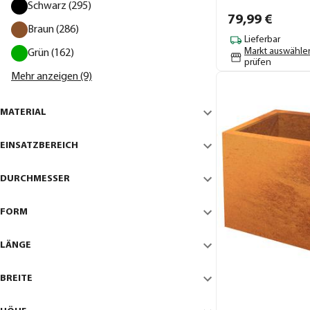
Schwarz (295)
79,
99
€
Braun (286)
Lieferbar
Markt auswähle
Grün (162)
prüfen
Mehr anzeigen (9)
MATERIAL
EINSATZBEREICH
DURCHMESSER
FORM
LÄNGE
BREITE