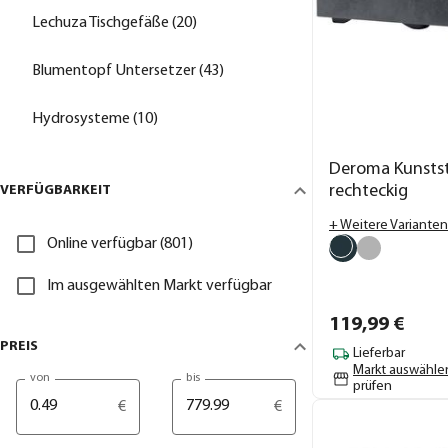
Lechuza Tischgefäße (20)
Blumentopf Untersetzer (43)
Hydrosysteme (10)
Deroma Kunstst
rechteckig
VERFÜGBARKEIT
+ Weitere Varianten
Online verfügbar (801)
Im ausgewählten Markt verfügbar
119,
99
€
PREIS
Lieferbar
Markt auswähle
von
bis
prüfen
€
€