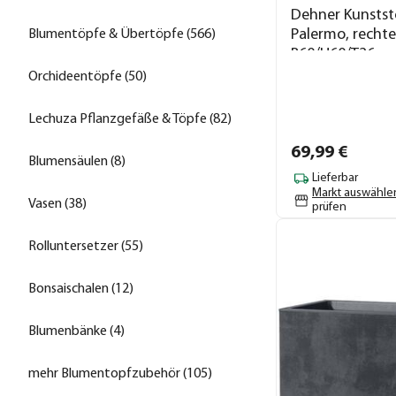
Dehner Kunstst
Palermo, rechtec
Blumentöpfe & Übertöpfe (566)
B60/H60/T26 c
Orchideentöpfe (50)
Lechuza Pflanzgefäße & Töpfe (82)
69,
99
€
Blumensäulen (8)
Lieferbar
Markt auswähle
Vasen (38)
prüfen
Rolluntersetzer (55)
Bonsaischalen (12)
Blumenbänke (4)
mehr Blumentopfzubehör (105)