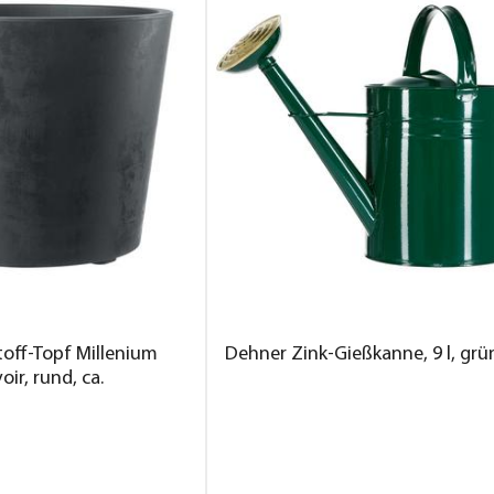
off-Topf Millenium
Dehner Zink-Gießkanne, 9 l, grü
ir, rund, ca.