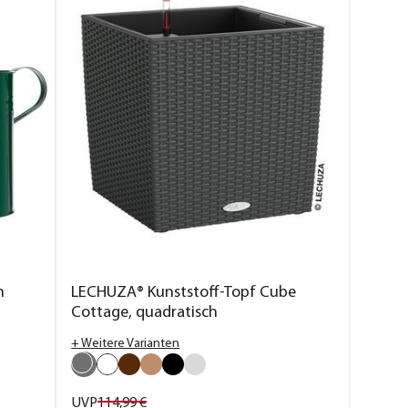
n
LECHUZA® Kunststoff-Topf Cube
Cottage, quadratisch
+ Weitere Varianten
UVP
114,
99
€