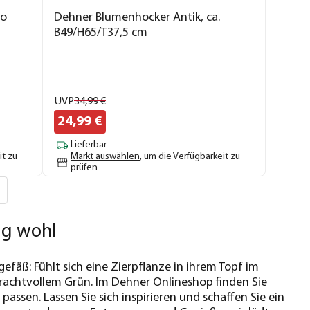
to
Dehner Blumenhocker Antik, ca.
B49/H65/T37,5 cm
UVP
34,
99
€
24,
99
€
Lieferbar
it zu
Markt auswählen
, um die Verfügbarkeit zu
prüfen
tig wohl
efäß: Fühlt sich eine Zierpflanze in ihrem Topf im
prachtvollem Grün. Im Dehner Onlineshop finden Sie
assen. Lassen Sie sich inspirieren und schaffen Sie ein