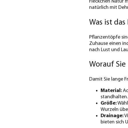
Fleckchen Natur 
natürlich mit Deh
Was ist da
Pflanzentöpfe sin
Zuhause einen indi
nach Lust und Lau
Worauf Sie 
Damit Sie lange F
Material:
Ac
standhalten.
Größe:
Wähle
Wurzeln übe
Drainage:
Vi
bieten sich 