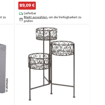
89,
09
€
Lieferbar
it zu
Markt auswählen
, um die Verfügbarkeit zu
prüfen