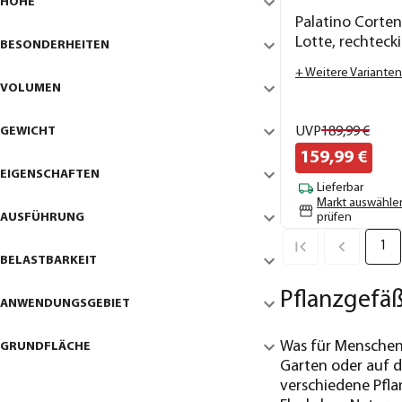
HÖHE
Palatino Corte
Lotte, rechteck
BESONDERHEITEN
+ Weitere Varianten
VOLUMEN
GEWICHT
UVP
189,
99
€
159,
99
€
EIGENSCHAFTEN
Lieferbar
Markt auswähle
AUSFÜHRUNG
prüfen
1
BELASTBARKEIT
Pflanzgefäß
ANWENDUNGSGEBIET
Was für Menschen d
GRUNDFLÄCHE
Garten oder auf d
verschiedene Pflan