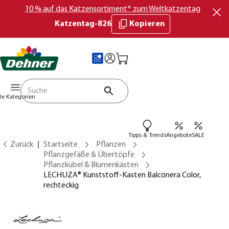
10 % auf das Katzensortiment* zum Weltkatzentag
Katzentag-826
Kopieren
lle Kategorien
Tipps & Trends
Angebote
SALE
Zurück
Startseite
Pflanzen
Pflanzgefäße & Übertöpfe
Pflanzkübel & Blumenkästen
LECHUZA® Kunststoff-Kasten Balconera Color,
rechteckig