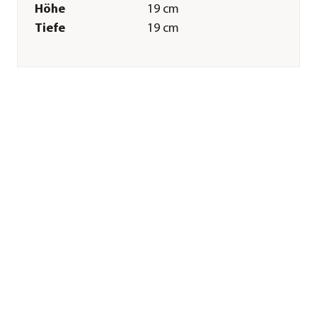
Höhe
19 cm
Tiefe
19 cm
Gewicht
2,5 kg
Innenmaß Breite
93 cm
Innenmaß Höhe
12 cm
Innenmaß Tiefe
15,5 cm
Merkmale
Farbe
Dunkelgrau
Materialien
Kunststoff
Form
Rechteckig
Eigenschaften
frostbeständig
Einsatzbereich
Outdoor|Indoor
Sonstiges
Marke
LECHUZA®
Lieferumfang
inkl.
Bewässerungssystem