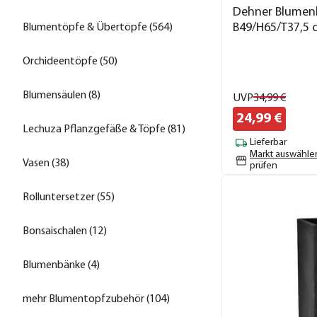
Dehner Blumenh
B49/H65/T37,5 
Blumentöpfe & Übertöpfe (564)
Orchideentöpfe (50)
Blumensäulen (8)
UVP
34,
99
€
24,
99
€
Lechuza Pflanzgefäße & Töpfe (81)
Lieferbar
Markt auswähle
Vasen (38)
prüfen
Rolluntersetzer (55)
Bonsaischalen (12)
Blumenbänke (4)
mehr Blumentopfzubehör (104)