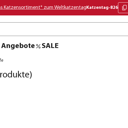
as Katzensortiment* zum Weltkatzentag
Katzentag-826
Angebote
SALE
fe
rodukte)