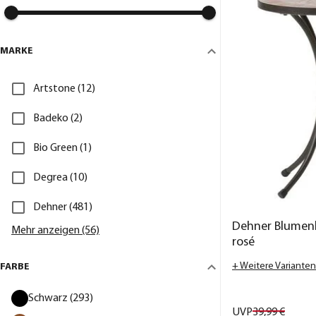
MARKE
Artstone (12)
Badeko (2)
Bio Green (1)
Degrea (10)
Dehner (481)
Dehner Blumenh
Mehr anzeigen (56)
rosé
+ Weitere Varianten
FARBE
Schwarz (293)
UVP
39,
99
€