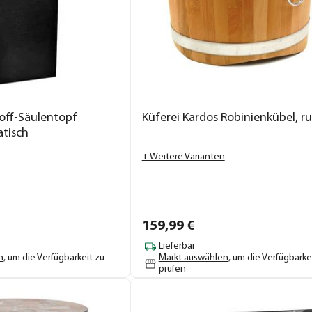
off-Säulentopf
Küferei Kardos Robinienkübel, r
atisch
+ Weitere Varianten
159,
99
€
Lieferbar
n
, um die Verfügbarkeit zu
Markt auswählen
, um die Verfügbarke
prüfen