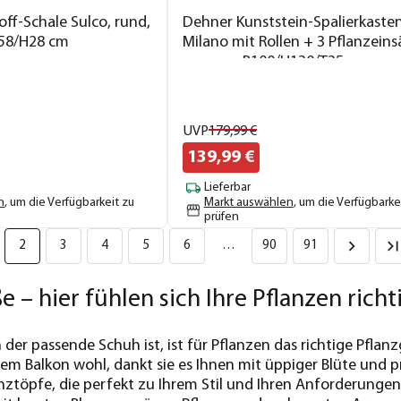
ff-Schale Sulco, rund,
Dehner Kunststein-Spalierkaste
Ø58/H28 cm
Milano mit Rollen + 3 Pflanzeins
grau, ca. B100/H130/T35 cm
UVP
179,
99
€
139,
99
€
Lieferbar
n
, um die Verfügbarkeit zu
Markt auswählen
, um die Verfügbarke
prüfen
2
3
4
5
6
…
90
91
e – hier fühlen sich Ihre Pflanzen rich
er passende Schuh ist, ist für Pflanzen das richtige Pflanzg
em Balkon wohl, dankt sie es Ihnen mit üppiger Blüte und 
ztöpfe, die perfekt zu Ihrem Stil und Ihren Anforderungen p