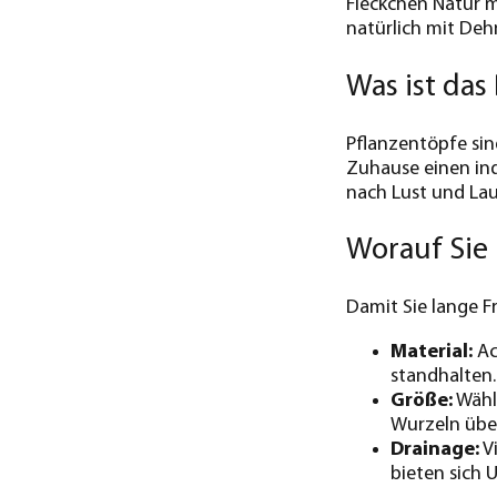
Fleckchen Natur 
natürlich mit Deh
Was ist da
Pflanzentöpfe sin
Zuhause einen indi
nach Lust und Lau
Worauf Sie 
Damit Sie lange F
Material:
Ac
standhalten.
Größe:
Wähle
Wurzeln übe
Drainage:
Vi
bieten sich 