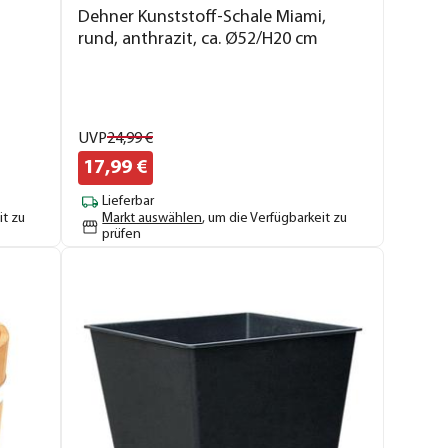
Dehner Kunststoff-Schale Miami,
rund, anthrazit, ca. Ø52/H20 cm
UVP
24,
99
€
17,
99
€
Lieferbar
it zu
Markt auswählen
, um die Verfügbarkeit zu
prüfen