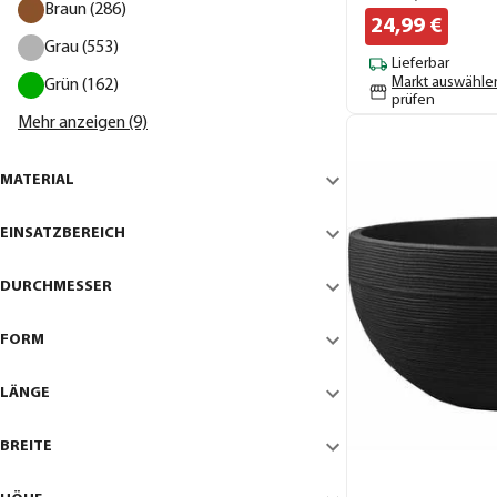
Braun (286)
24,
99
€
Grau (553)
Lieferbar
Markt auswähle
Grün (162)
prüfen
Mehr anzeigen (9)
MATERIAL
EINSATZBEREICH
DURCHMESSER
FORM
LÄNGE
BREITE