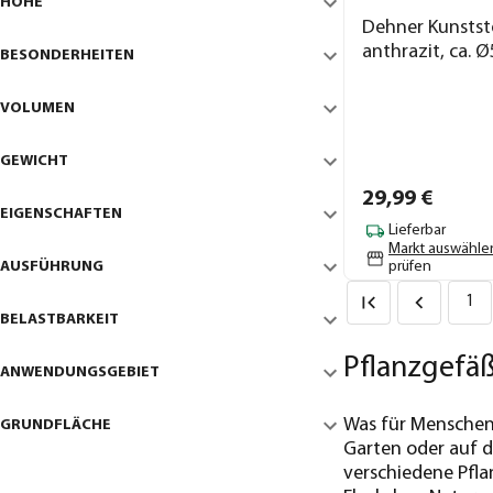
HÖHE
Dehner Kunststo
anthrazit, ca. 
BESONDERHEITEN
VOLUMEN
GEWICHT
29,
99
€
EIGENSCHAFTEN
Lieferbar
Markt auswähle
AUSFÜHRUNG
prüfen
1
BELASTBARKEIT
Pflanzgefäß
ANWENDUNGSGEBIET
Was für Menschen d
GRUNDFLÄCHE
Garten oder auf d
verschiedene Pflan