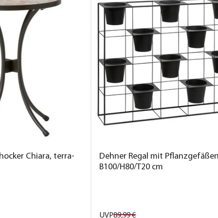
ocker Chiara, terra-
Dehner Regal mit Pflanzgefäßen,
B100/H80/T20 cm
UVP
89,
99
€