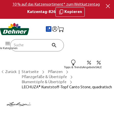
10 % auf das Katzensortiment* zum Weltkatzentag
Katzentag-826
Kopieren
lle Kategorien
Tipps & Trends
Angebote
SALE
Zurück
Startseite
Pflanzen
Pflanzgefäße & Übertöpfe
Blumentöpfe & Übertöpfe
LECHUZA® Kunststoff-Topf Canto Stone, quadratisch