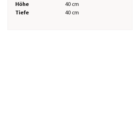
Höhe
40 cm
Tiefe
40 cm
Gewicht
5,5 kg
Innenmaß Breite
34 cm
Innenmaß Höhe
25 cm
Innenmaß Tiefe
34 cm
Merkmale
Farbe
Weiß
Materialien
Kunststoff
Ausführung
Topf
Form
Quadratisch
Eigenschaften
frostbeständig
Einsatzbereich
Indoor|Outdoor
Sonstiges
Marke
LECHUZA®
Lieferumfang
inkl.