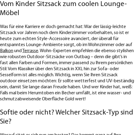
Vom Kinder Sitzsack zum coolen Lounge-
Möbel
Was für eine Karriere er doch gemacht hat: War der lässig-leichte
Sitzsack vor Jahren noch dem Kinderzimmer vorbehalten, so ist er
heute zum echten Style-Accessoire avanciert, der überall für
entspanntes Lounge-Ambiente sorgt, ob im Wohnzimmer oder auf
Balkon
und
Terrasse
. Wohn-Experten empfehlen die ebenso stylishen
wie robusten Outdoor-Sitzsäcke von Outbag – denn die gibt’s in
fast allen Farben und Formen, immer passend zu Ihrem persönlichen
Stil: Vom Klassiker über den Sitzsack in XXL hin zur Sofa- oder
Sesselform ist alles möglich. Wichtig, wenn Sie Ihren Sitzsack
outdoor einsetzen möchten: Er sollte wetterfest und UV-beständig
sein, damit Sie lange daran Freude haben. Und wer Kinder hat, weiß:
Falls mal beim Herumtoben ein Becher umfällt, ist eine wasser- und
schmutzabweisende Oberfläche Gold wert!
Softie oder nicht? Welcher Sitzsack-Typ sind
Sie?