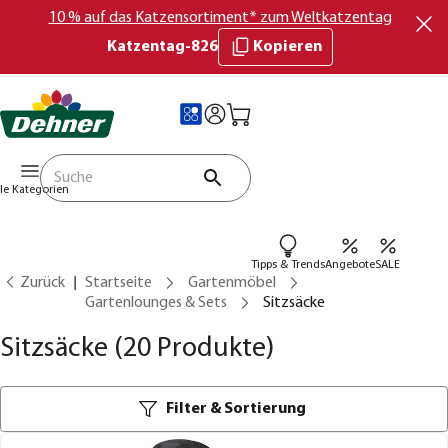
10 % auf das Katzensortiment* zum Weltkatzentag
Katzentag-826
Kopieren
lle Kategorien
Tipps & Trends
Angebote
SALE
Zurück
Startseite
Gartenmöbel
Gartenlounges & Sets
Sitzsäcke
Sitzsäcke
(20 Produkte)
Filter & Sortierung