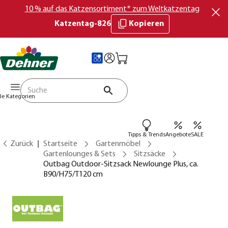
10 % auf das Katzensortiment* zum Weltkatzentag
Katzentag-826
Kopieren
lle Kategorien
Tipps & Trends
Angebote
SALE
Zurück
Startseite
Gartenmöbel
Gartenlounges & Sets
Sitzsäcke
Outbag Outdoor-Sitzsack Newlounge Plus, ca.
B90/H75/T120 cm