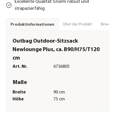
Excellente Qualität: Enorm robust und
strapazierfähig
Über das Produkt
Bewert
Produktinformationen
Outbag Outdoor-Sitzsack
Newlounge Plus, ca. B90/H75/T120
cm
Art. Nr.
6736805
Maße
Breite
90 cm
Höhe
75 cm
Tiefe
120 cm
Gewicht
12 kg