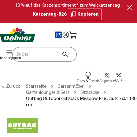
10 % auf das Katzensortiment* zum Weltkatzentag
Katzentag-826
Kopieren
lle Kategorien
Tipps & Trends
Angebote
SALE
Zurück
Startseite
Gartenmöbel
Gartenlounges & Sets
Sitzsäcke
Outbag Outdoor-Sitzsack Meadow Plus, ca. B160/T130
cm