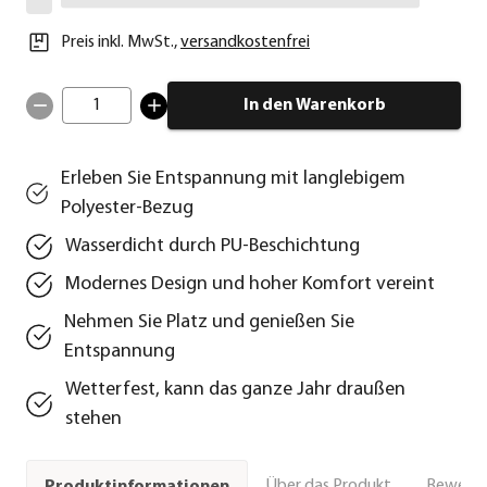
Preis inkl. MwSt.
,
versandkostenfrei
1
In den Warenkorb
Erleben Sie Entspannung mit langlebigem
Polyester-Bezug
Wasserdicht durch PU-Beschichtung
Modernes Design und hoher Komfort vereint
Nehmen Sie Platz und genießen Sie
Entspannung
Wetterfest, kann das ganze Jahr draußen
stehen
Über das Produkt
Bewert
Produktinformationen