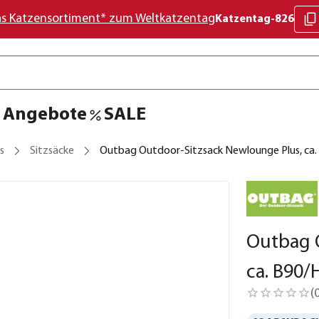
as Katzensortiment* zum Weltkatzentag
Katzentag-826
Angebote
SALE
s
Sitzsäcke
Outbag Outdoor-Sitzsack Newlounge Plus, ca
Outbag 
ca. B90
(