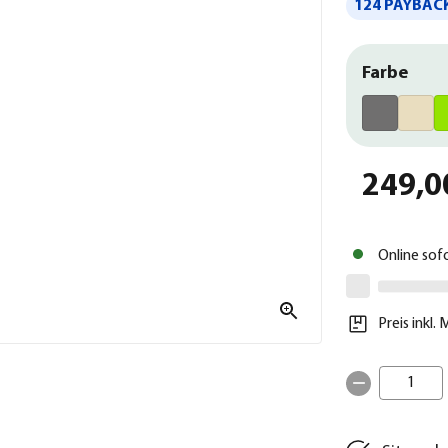
124 PAYBACK
Farbe
249,0
Online sof
Preis inkl.
1