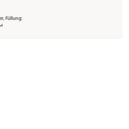
r, Füllung:
nd
Perlen
chmutzabweisend
H & Co.
g.com