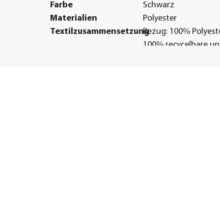
Farbe
Schwarz
Materialien
Polyester
Textilzusammensetzung
Bezug: 100% Polyeste
100% recycelbare u
schadstofffreie EPS-
Oberfläche
wasserabweisend|s
Belastbarkeit
150 kg
Gastronomie geeignet
Ja
Herstellerangaben
Land
DE
Firma
Global Bedding Gmb
KG
E-Mail
info@global-beddin
Straße
Müllerstrasse
Hausnummer
13 a
Postleitzahl
21244