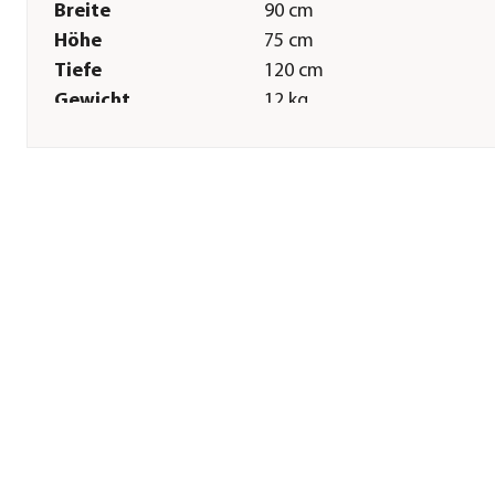
Breite
90 cm
Höhe
75 cm
Tiefe
120 cm
Gewicht
12 kg
Sitzhöhe
35 cm
Sonstiges
Marke
Outbag
Montagezustand
Lieferung erfolgt montiert