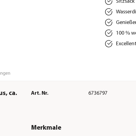
Sitzsack
Wasserdi
Genieße
100 % we
Excellen
ungen
s, ca.
Art. Nr.
6736797
Merkmale