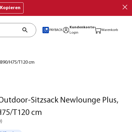
Kopieren
Kundenkonto
PAYBACK
Warenkorb
Login
. B90/H75/T120 cm
Outdoor-Sitzsack Newlounge Plus,
/H75/T120 cm
0
)