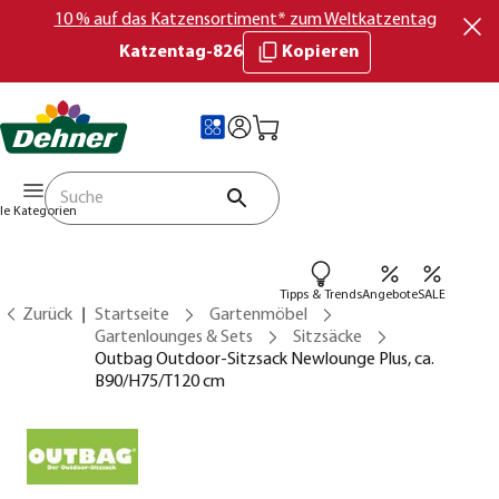
10 % auf das Katzensortiment* zum Weltkatzentag
Katzentag-826
Kopieren
lle Kategorien
Tipps & Trends
Angebote
SALE
Zurück
Startseite
Gartenmöbel
Gartenlounges & Sets
Sitzsäcke
Outbag Outdoor-Sitzsack Newlounge Plus, ca.
B90/H75/T120 cm