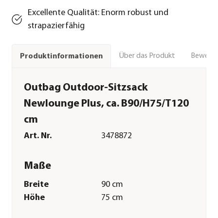
Excellente Qualität: Enorm robust und
strapazierfähig
Über das Produkt
Bewert
Produktinformationen
Outbag Outdoor-Sitzsack
Newlounge Plus, ca. B90/H75/T120
cm
Art. Nr.
3478872
Maße
Breite
90 cm
Höhe
75 cm
Tiefe
120 cm