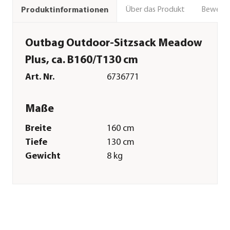
Über das Produkt
Bewert
Produktinformationen
Outbag Outdoor-Sitzsack Meadow
Plus, ca. B160/T130 cm
Art. Nr.
6736771
Maße
Breite
160 cm
Tiefe
130 cm
Gewicht
8 kg
Merkmale
Farbe
Schwarz
Materialien
Polyester
Textilzusammensetzung
Bezug: 100%