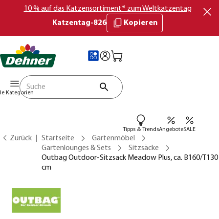
10 % auf das Katzensortiment* zum Weltkatzentag
Katzentag-826
Kopieren
lle Kategorien
Tipps & Trends
Angebote
SALE
Zurück
Startseite
Gartenmöbel
Gartenlounges & Sets
Sitzsäcke
Outbag Outdoor-Sitzsack Meadow Plus, ca. B160/T130
cm