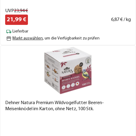
UVP
23,
94
€
21,
99
€
6,
87
€ / kg
Lieferbar
Markt auswählen
, um die Verfügbarkeit zu prüfen
Dehner Natura Premium Wildvogelfutter Beeren-
Meisenknödel im Karton, ohne Netz, 100 Stk.