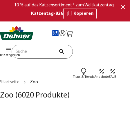
10 % auf das Katzensortiment* zum Weltkatzentag
Katzentag-826
Kopieren
lle Kategorien
Tipps & Trends
Angebote
SALE
Startseite
Zoo
Zoo
(6020 Produkte)