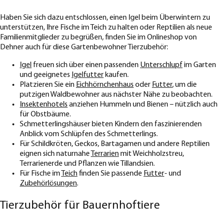
Haben Sie sich dazu entschlossen, einen Igel beim Überwintern zu
unterstützen, Ihre Fische im Teich zu halten oder Reptilien als neue
Familienmitglieder zu begrüßen, finden Sie im Onlineshop von
Dehner auch für diese Gartenbewohner Tierzubehör:
Igel
freuen sich über einen passenden
Unterschlupf
im Garten
und geeignetes
Igelfutter
kaufen.
Platzieren Sie ein
Eichhörnchenhaus
oder
Futter
, um die
putzigen Waldbewohner aus nächster Nähe zu beobachten.
Insektenhotels
anziehen Hummeln und Bienen – nützlich auch
für Obstbäume.
Schmetterlingshäuser bieten Kindern den faszinierenden
Anblick vom Schlüpfen des Schmetterlings.
Für Schildkröten, Geckos, Bartagamen und andere Reptilien
eignen sich naturnahe
Terrarien
mit Weichholzstreu,
Terrarienerde und Pflanzen wie Tillandsien.
Für Fische im
Teich
finden Sie passende
Futter
- und
Zubehörlösungen
.
Tierzubehör für Bauernhoftiere