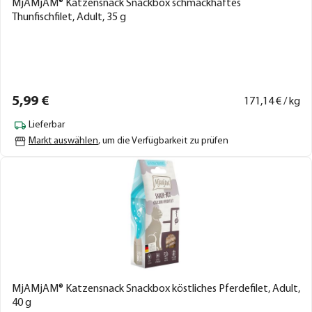
MjAMjAM® Katzensnack Snackbox schmackhaftes
Thunfischfilet, Adult, 35 g
5,
99
€
171,
14
€ / kg
Lieferbar
Markt auswählen
, um die Verfügbarkeit zu prüfen
MjAMjAM® Katzensnack Snackbox köstliches Pferdefilet, Adult,
40 g