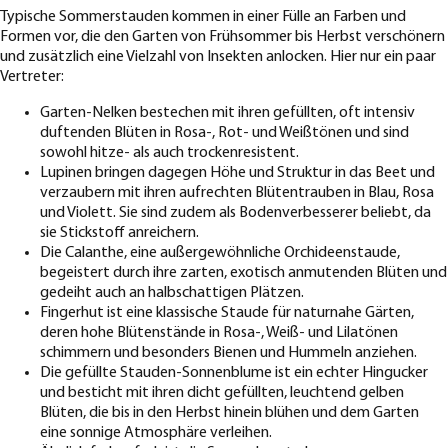
Typische Sommerstauden kommen in einer Fülle an Farben und
Formen vor, die den Garten von Frühsommer bis Herbst verschönern
und zusätzlich eine Vielzahl von Insekten anlocken. Hier nur ein paar
Vertreter:
Garten-Nelken bestechen mit ihren gefüllten, oft intensiv
duftenden Blüten in Rosa-, Rot- und Weißtönen und sind
sowohl hitze- als auch trockenresistent.
Lupinen bringen dagegen Höhe und Struktur in das Beet und
verzaubern mit ihren aufrechten Blütentrauben in Blau, Rosa
und Violett. Sie sind zudem als Bodenverbesserer beliebt, da
sie Stickstoff anreichern.
Die Calanthe, eine außergewöhnliche Orchideenstaude,
begeistert durch ihre zarten, exotisch anmutenden Blüten und
gedeiht auch an halbschattigen Plätzen.
Fingerhut ist eine klassische Staude für naturnahe Gärten,
deren hohe Blütenstände in Rosa-, Weiß- und Lilatönen
schimmern und besonders Bienen und Hummeln anziehen.
Die gefüllte Stauden-Sonnenblume ist ein echter Hingucker
und besticht mit ihren dicht gefüllten, leuchtend gelben
Blüten, die bis in den Herbst hinein blühen und dem Garten
eine sonnige Atmosphäre verleihen.