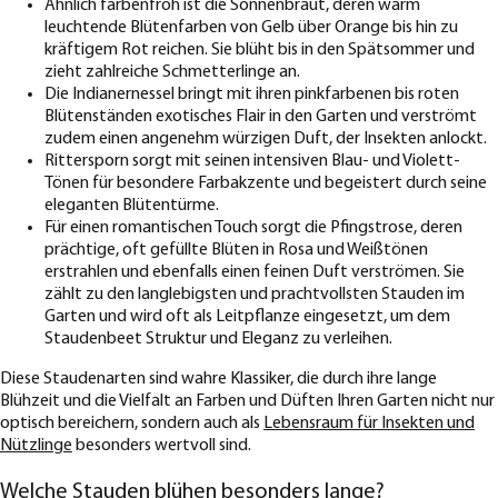
Ähnlich farbenfroh ist die Sonnenbraut, deren warm
leuchtende Blütenfarben von Gelb über Orange bis hin zu
kräftigem Rot reichen. Sie blüht bis in den Spätsommer und
zieht zahlreiche Schmetterlinge an.
Die Indianernessel bringt mit ihren pinkfarbenen bis roten
Blütenständen exotisches Flair in den Garten und verströmt
zudem einen angenehm würzigen Duft, der Insekten anlockt.
Rittersporn sorgt mit seinen intensiven Blau- und Violett-
Tönen für besondere Farbakzente und begeistert durch seine
eleganten Blütentürme.
Für einen romantischen Touch sorgt die Pfingstrose, deren
prächtige, oft gefüllte Blüten in Rosa und Weißtönen
erstrahlen und ebenfalls einen feinen Duft verströmen. Sie
zählt zu den langlebigsten und prachtvollsten Stauden im
Garten und wird oft als Leitpflanze eingesetzt, um dem
Staudenbeet Struktur und Eleganz zu verleihen.
Diese Staudenarten sind wahre Klassiker, die durch ihre lange
Blühzeit und die Vielfalt an Farben und Düften Ihren Garten nicht nur
optisch bereichern, sondern auch als
Lebensraum für Insekten und
Nützlinge
besonders wertvoll sind.
Welche Stauden blühen besonders lange?