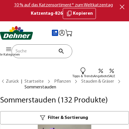
10 % auf das Katzensortiment* zum Weltkatzentag
Katzentag-826
Kopieren
lle Kategorien
Tipps & Trends
Angebote
SALE
Zurück
Startseite
Pflanzen
Stauden & Gräser
Sommerstauden
Sommerstauden
(132 Produkte)
Filter & Sortierung