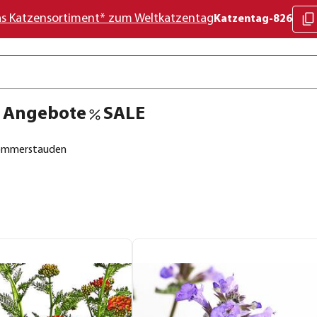
as Katzensortiment* zum Weltkatzentag
Katzentag-826
Angebote
SALE
ommerstauden