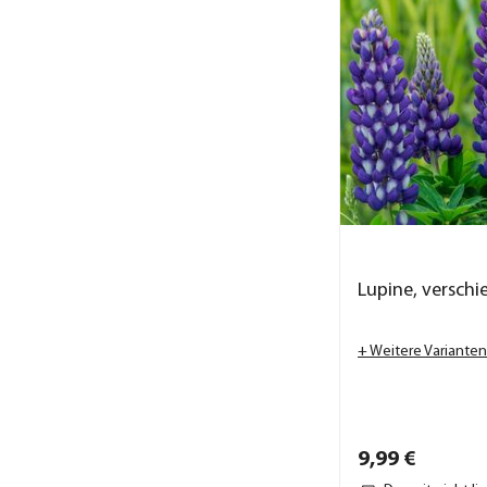
Lupine, verschi
+ Weitere Varianten
9,
99
€