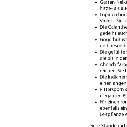
Garten-Nelke
hitze- als au
Lupinen brin
Violett. Sie 
Die Calanthe
gedeiht auch
Fingerhut is
und besonde
Die gefüllte
die bis in d
Ähnlich farb
reichen. Sie
Die Indianer
einen angene
Rittersporn 
eleganten B
Für einen ro
ebenfalls ei
Leitpflanze 
Diese Staudenarten