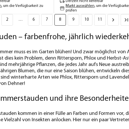
eferbar
Derzeit nicht lieferbar
n
, um die Verfügbarkeit zu
Markt auswählen
, um die Verfügbarke
prüfen
2
…
6
7
8
9
10
11
den – farbenfrohe, jährlich wiederke
ommer muss es im Garten blühen! Und zwar möglichst von An
 dies kein Problem, denn Rittersporn, Phlox und Herbst-A
d mehrjährige Pflanzen, die jedes Jahr aufs Neue austrei
ährigen Blumen, die nur eine Saison blühen, entwickeln di
 sind winterharte Arten wie Phlox, Rittersporn und Lavende
on Dehner!
ommerstauden und ihre Besonderheit
tauden kommen in einer Fülle an Farben und Formen vor, d
e Vielzahl von Insekten anlocken. Hier nur ein paar Vertreter