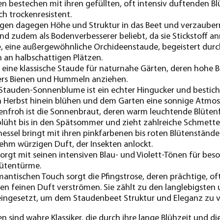
n bestechen mit ihren gefüllten, oft intensiv duftenden B
ch trockenresistent.
gen dagegen Höhe und Struktur in das Beet und verzaubern
sind zudem als Bodenverbesserer beliebt, da sie Stickstoff an
, eine außergewöhnliche Orchideenstaude, begeistert durc
 an halbschattigen Plätzen.
t eine klassische Staude für naturnahe Gärten, deren hohe 
rs Bienen und Hummeln anziehen.
 Stauden-Sonnenblume ist ein echter Hingucker und besticht
en Herbst hinein blühen und dem Garten eine sonnige Atmos
enfroh ist die Sonnenbraut, deren warm leuchtende Blüten
 blüht bis in den Spätsommer und zieht zahlreiche Schmette
nessel bringt mit ihren pinkfarbenen bis roten Blütenständ
hm würzigen Duft, der Insekten anlockt.
sorgt mit seinen intensiven Blau- und Violett-Tönen für be
lütentürme.
mantischen Touch sorgt die Pfingstrose, deren prächtige, of
nen feinen Duft verströmen. Sie zählt zu den langlebigsten
eingesetzt, um dem Staudenbeet Struktur und Eleganz zu v
 sind wahre Klassiker, die durch ihre lange Blühzeit und di