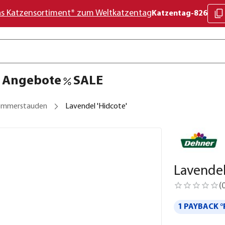
as Katzensortiment* zum Weltkatzentag
Katzentag-826
Angebote
SALE
ommerstauden
Lavendel 'Hidcote'
Lavendel
(
1 PAYBACK °