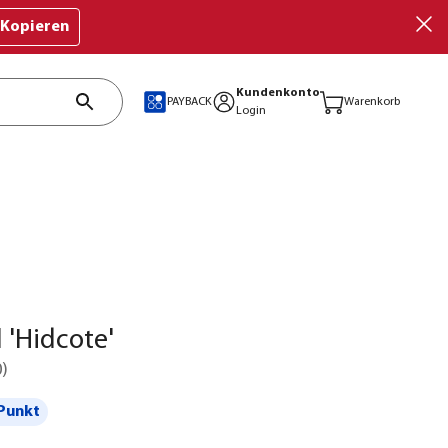
Kopieren
Kundenkonto
PAYBACK
Warenkorb
Login
 'Hidcote'
0
)
Punkt