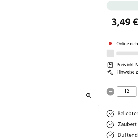
3,49 
Online nic
Preis inkl.
Hinweise z
12
Beliebte
Zaubert 
Duftende