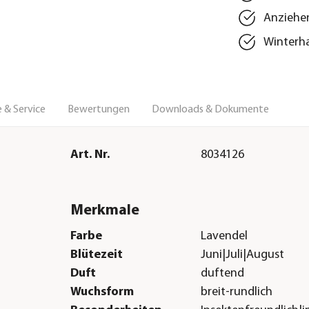
Anziehen
Winterha
 & Service
Bewertungen
Downloads & Dokumente
Art. Nr.
8034126
Merkmale
Farbe
Lavendel
Blütezeit
Juni|Juli|August
Duft
duftend
Wuchsform
breit-rundlich