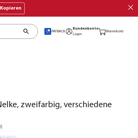
Kopieren
Kundenkonto
PAYBACK
Warenkorb
Login
elke, zweifarbig, verschiedene
0
)