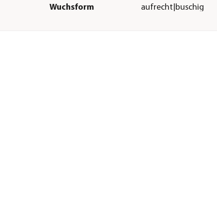
Wuchsform
aufrecht|buschig
Besonderheiten
Blütenschmuck|pfleg
Lebenszyklus
mehrjährig
Sonstiges
Marke
Dehner
Qualität
Markenqualität
H &