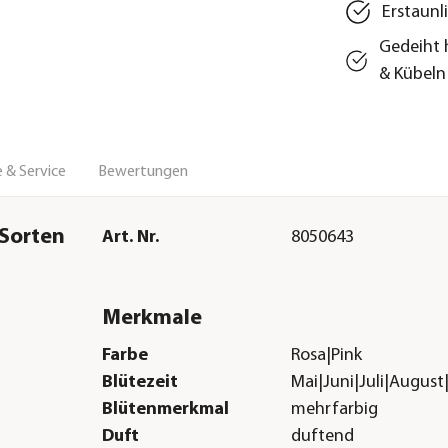
Erstaunl
Gedeiht 
& Kübeln
 & Service
Bewertungen
 Sorten
Art. Nr.
8050643
Merkmale
Farbe
Rosa|Pink
Blütezeit
Mai|Juni|Juli|Augus
Blütenmerkmal
mehrfarbig
Duft
duftend