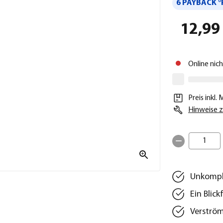
6 PAYBACK °
12,99
Online nic
Preis inkl.
Hinweise z
1
Unkompli
Ein Blic
Verström