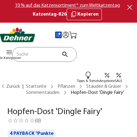
10 % auf das Katzensortiment* zum Weltkatzentag
Katzentag-826
Kopieren
lle Kategorien
Tipps & Trends
Angebote
SALE
Zurück
Startseite
Pflanzen
Stauden & Gräser
Sommerstauden
Hopfen-Dost 'Dingle Fairy'
Hopfen-Dost 'Dingle Fairy'
(
0
)
4 PAYBACK °Punkte