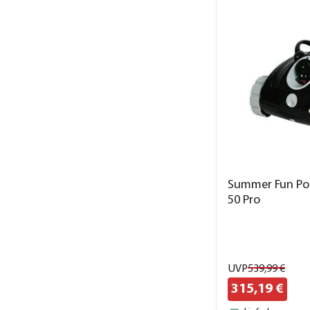
Summer Fun Poo
50 Pro
UVP
539,
99
€
315,
19
€