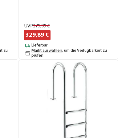
UVP
379,
99
€
329,
89
€
Lieferbar
it zu
Markt auswählen
, um die Verfügbarkeit zu
prüfen