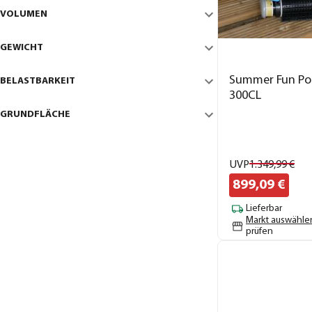
VOLUMEN
GEWICHT
Summer Fun Poo
BELASTBARKEIT
300CL
GRUNDFLÄCHE
UVP
1.349,
99
€
899,
09
€
Lieferbar
Markt auswähle
prüfen