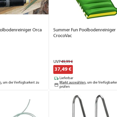
lbodenreiniger Orca
Summer Fun Poolbodenreiniger
CrocoVac
UVP
49,
99
€
37,
49
€
Lieferbar
n
, um die Verfügbarkeit zu
Markt auswählen
, um die Verfügbarke
prüfen