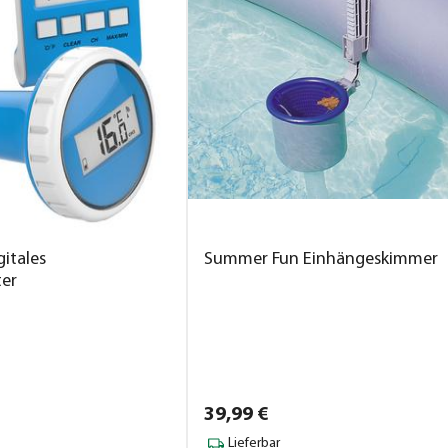
itales
Summer Fun Einhängeskimmer
er
39,
99
€
Lieferbar