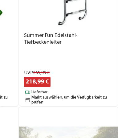
Summer Fun Edelstahl-
Tiefbeckenleiter
UVP
269,
99
€
218,
99
€
Lieferbar
it zu
Markt auswählen
, um die Verfügbarkeit zu
prüfen