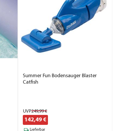
Summer Fun Bodensauger Blaster
Catfish
UVP
249,
99
€
142,
49
€
Lieferbar