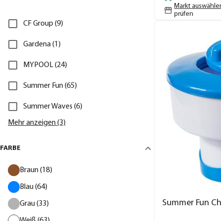
Markt auswähle
prüfen
CF Group (9)
Gardena (1)
MYPOOL (24)
Summer Fun (65)
Summer Waves (6)
Mehr anzeigen (3)
FARBE
Braun (18)
Blau (64)
Summer Fun Ch
Grau (33)
Weiß (63)