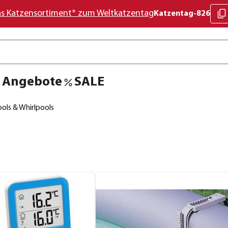
as Katzensortiment* zum Weltkatzentag
Katzentag-826
Angebote
SALE
ols & Whirlpools