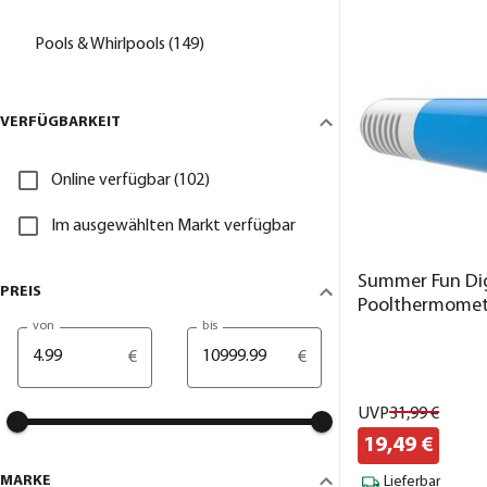
Pools & Whirlpools (149)
VERFÜGBARKEIT
Online verfügbar (102)
Im ausgewählten Markt verfügbar
Summer Fun Dig
PREIS
Poolthermomet
von
bis
€
€
UVP
31,
99
€
19,
49
€
MARKE
Lieferbar