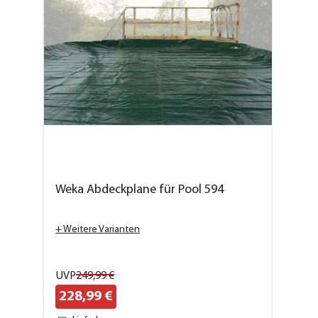
Weka Abdeckplane für Pool 594
+ Weitere Varianten
UVP
249,
99
€
228,
99
€