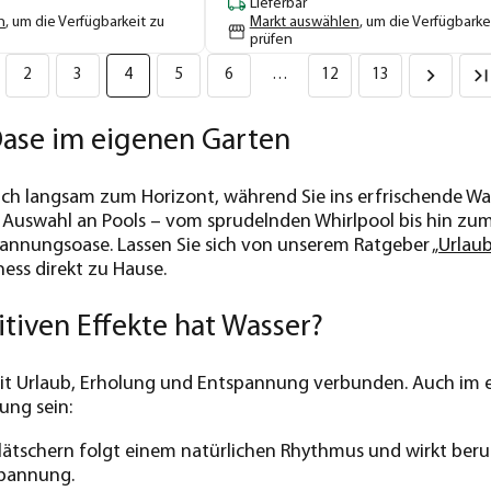
Lieferbar
n
, um die Verfügbarkeit zu
Markt auswählen
, um die Verfügbarke
prüfen
2
3
4
5
6
…
12
13
Oase im eigenen Garten
ich langsam zum Horizont, während Sie ins erfrischende Was
 Auswahl an Pools – vom sprudelnden Whirlpool bis hin zum
annungsoase. Lassen Sie sich von unserem Ratgeber „
Urlau
ness direkt zu Hause.
tiven Effekte hat Wasser?
mit Urlaub, Erholung und Entspannung verbunden. Auch im 
ung sein:
lätschern folgt einem natürlichen Rhythmus und wirkt beruh
spannung.