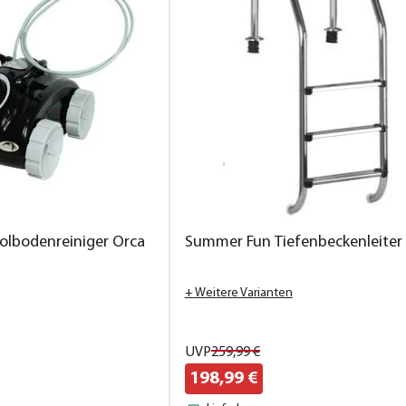
lbodenreiniger Orca
Summer Fun Tiefenbeckenleiter
+ Weitere Varianten
UVP
259,
99
€
198,
99
€