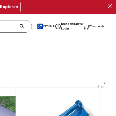
Kopieren
Kundenkonto
PAYBACK
Warenkorb
Login
Sortieren nach