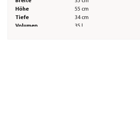
Breite
35 cm
Höhe
55 cm
Tiefe
34 cm
Volumen
35 l
Gewicht
8,5 kg
Technische Details
Leistung
1400 W
Spannung
230 V
Stromqülle
Strom
Herstellerangaben
Land
NL
Firma
Ubbink Garden BV
E-Mail
ug@outsideliving.com
Straße
Berenkoog
Hausnummer
87
Postleitzahl
1822 BN