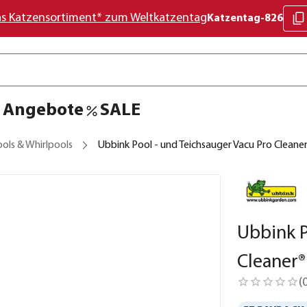
as Katzensortiment* zum Weltkatzentag
Katzentag-826
Angebote
SALE
ols & Whirlpools
Ubbink Pool - und Teichsauger Vacu Pro Cleane
Ubbink P
Cleaner®
(