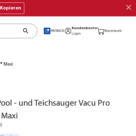
Kopieren
Kundenkonto
PAYBACK
Warenkorb
Login
r® Maxi
ool - und Teichsauger Vacu Pro
 Maxi
0
)