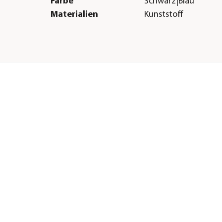
Farbe
Schwarz|Blau
Materialien
Kunststoff
Sonstiges
Marke
Ubbink
Hinweis
Kabel: 4,5 m