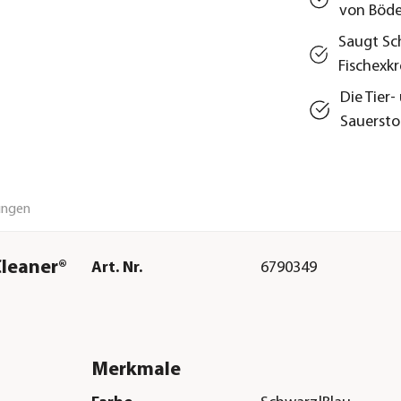
von Böd
Saugt Sc
Fischexk
Die Tier
Sauersto
ungen
Cleaner®
Art. Nr.
6790349
Merkmale