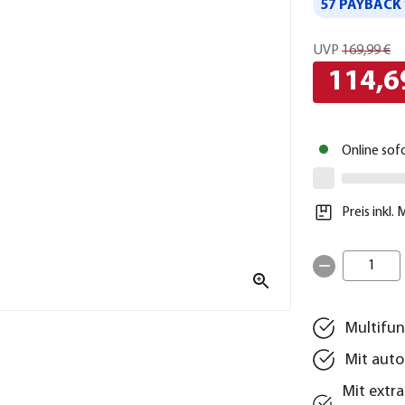
57 PAYBACK 
UVP
169,99 €
114,6
Online sof
Preis inkl.
1
Multifun
Mit auto
Mit extr