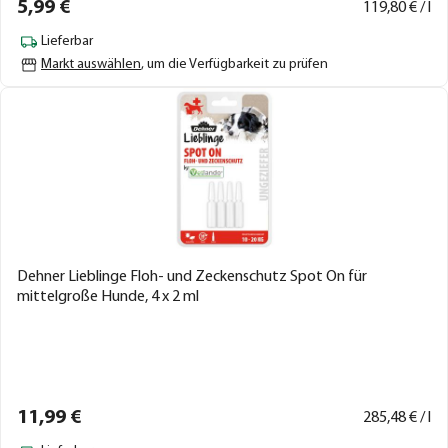
5,
99
€
119,
80
€ / l
Lieferbar
Markt auswählen
, um die Verfügbarkeit zu prüfen
Dehner Lieblinge Floh- und Zeckenschutz Spot On für
mittelgroße Hunde, 4 x 2 ml
11,
99
€
285,
48
€ / l