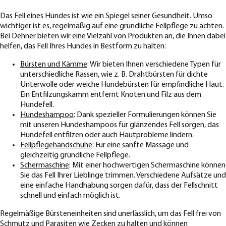
Das Fell eines Hundes ist wie ein Spiegel seiner Gesundheit. Umso
wichtiger ist es, regelmäßig auf eine gründliche Fellpflege zu achten.
Bei Dehner bieten wir eine Vielzahl von Produkten an, die Ihnen dabei
helfen, das Fell Ihres Hundes in Bestform zu halten:
Bürsten und Kämme
: Wir bieten Ihnen verschiedene Typen für
unterschiedliche Rassen, wie z. B. Drahtbürsten für dichte
Unterwolle oder weiche Hundebürsten für empfindliche Haut.
Ein Entfilzungskamm entfernt Knoten und Filz aus dem
Hundefell.
Hundeshampoo
: Dank spezieller Formulierungen können Sie
mit unseren Hundeshampoos für glänzendes Fell sorgen, das
Hundefell entfilzen oder auch Hautprobleme lindern.
Fellpflegehandschuhe
: Für eine sanfte Massage und
gleichzeitig gründliche Fellpflege.
Schermaschine
: Mit einer hochwertigen Schermaschine können
Sie das Fell Ihrer Lieblinge trimmen. Verschiedene Aufsätze und
eine einfache Handhabung sorgen dafür, dass der Fellschnitt
schnell und einfach möglich ist.
Regelmäßige Bürsteneinheiten sind unerlässlich, um das Fell frei von
Schmutz und Parasiten wie Zecken zu halten und können