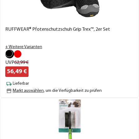
RUFFWEAR® Pfotenschutzschuh Grip Trex™, 2er Set
+ Weitere Varianten
UVP
62,
99
€
56,
49
€
Lieferbar
Markt auswählen
, um die Verfügbarkeit zu prüfen