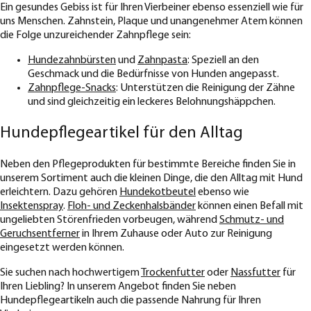
Ein gesundes Gebiss ist für Ihren Vierbeiner ebenso essenziell wie für
uns Menschen. Zahnstein, Plaque und unangenehmer Atem können
die Folge unzureichender Zahnpflege sein:
Hundezahnbürsten
und
Zahnpasta
: Speziell an den
Geschmack und die Bedürfnisse von Hunden angepasst.
Zahnpflege-Snacks
: Unterstützen die Reinigung der Zähne
und sind gleichzeitig ein leckeres Belohnungshäppchen.
Hundepflegeartikel für den Alltag
Neben den Pflegeprodukten für bestimmte Bereiche finden Sie in
unserem Sortiment auch die kleinen Dinge, die den Alltag mit Hund
erleichtern. Dazu gehören
Hundekotbeutel
ebenso wie
Insektenspray
.
Floh- und Zeckenhalsbänder
können einen Befall mit
ungeliebten Störenfrieden vorbeugen, während
Schmutz- und
Geruchsentferner
in Ihrem Zuhause oder Auto zur Reinigung
eingesetzt werden können.
Sie suchen nach hochwertigem
Trockenfutter
oder
Nassfutter
für
Ihren Liebling? In unserem Angebot finden Sie neben
Hundepflegeartikeln auch die passende Nahrung für Ihren