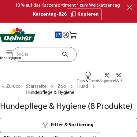
10 % auf das Katzensortiment* zum Weltkatzentag
Katzentag-826
Kopieren
lle Kategorien
Tipps & Trends
Angebote
SALE
Zurück
Startseite
Zoo
Hund
Hundepflege & Hygiene
Hundepflege & Hygiene
(8 Produkte)
Filter & Sortierung