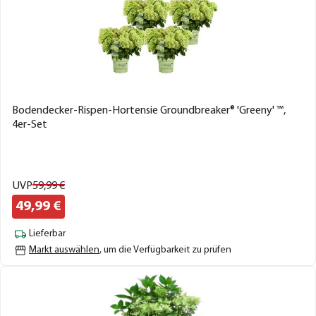
Bodendecker-Rispen-Hortensie Groundbreaker® 'Greeny' ™,
4er-Set
UVP
59,
99
€
49,
99
€
Lieferbar
Markt auswählen
, um die Verfügbarkeit zu prüfen