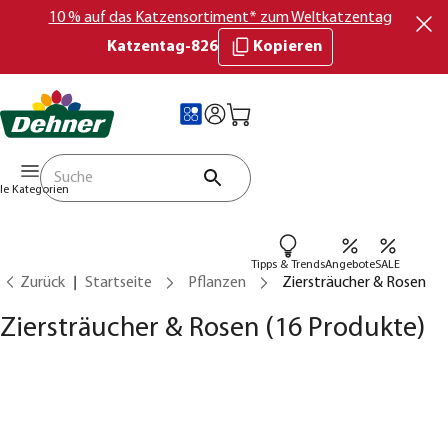
10 % auf das Katzensortiment* zum Weltkatzentag
Katzentag-826
Kopieren
lle Kategorien
Tipps & Trends
Angebote
SALE
Zurück
Startseite
Pflanzen
Ziersträucher & Rosen
Ziersträucher & Rosen
(16 Produkte)