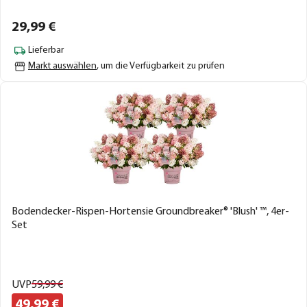
29,
99
€
Lieferbar
Markt auswählen
, um die Verfügbarkeit zu prüfen
Bodendecker-Rispen-Hortensie Groundbreaker® 'Blush' ™, 4er-
Set
UVP
59,
99
€
49,
99
€