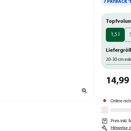
7 PAYBACK °
Topfvolu
1,5 l
Liefergröß
20-30 cm exk
14,99
Online nic
Preis inkl.
Hinweise z