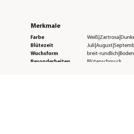
Merkmale
Farbe
Weiß|Zartrosa|Dunke
Blütezeit
Juli|August|Septem
Wuchsform
breit-rundlich|Bode
Besonderheiten
Blütenschmuck
Lebenszyklus
mehrjährig
Sonstiges
Marke
Dehner
Qualität
Markenqualität
r