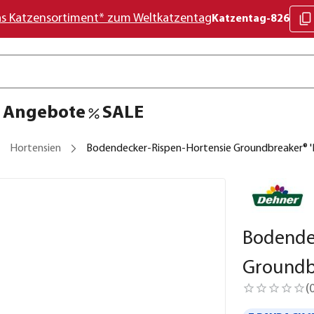
as Katzensortiment* zum Weltkatzentag
Katzentag-826
Angebote
SALE
Hortensien
Bodendecker-Rispen-Hortensie Groundbreaker® '
Bodende
Groundbr
(