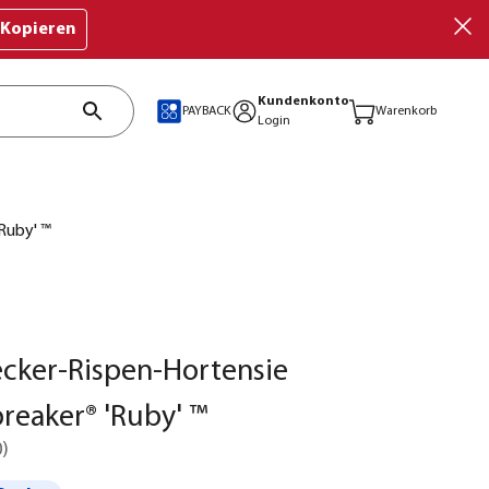
Kopieren
Kundenkonto
PAYBACK
Warenkorb
Login
Ruby' ™
cker-Rispen-Hortensie
eaker® 'Ruby' ™
0
)