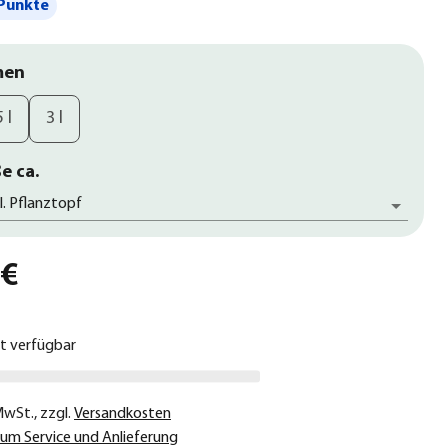
Punkte
men
5 l
3 l
e ca.
l. Pflanztopf
 €
ht verfügbar
 MwSt.
,
zzgl.
Versandkosten
um Service und Anlieferung