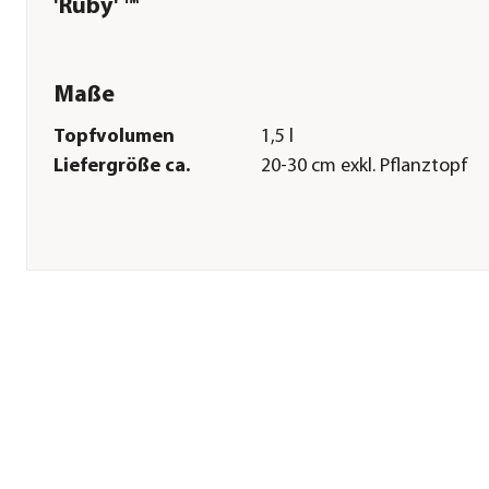
'Ruby' ™
Maße
Topfvolumen
1,5 l
Liefergröße ca.
20-30 cm exkl. Pflanztopf
Pflege
Standort
sonnig|halbschattig
Bodenbeschaffenheit
humos|Keine besonderen
Ansprüche
Winterhart
Ja
Pflanzzeit
ganzjährig
Düngung
bei Neupflanzung sowie vo