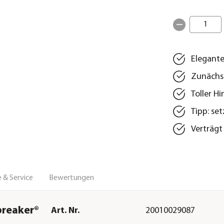
1
Elegante
Zunächst
Toller H
Tipp: se
Verträgt
 & Service
Bewertungen
breaker®
Art. Nr.
20010029087