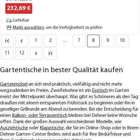
232,
69
€
Lieferbar
Markt auswählen
, um die Verfügbarkeit zu prüfen
1
2
…
7
8
9
10
11
12
Gartentische in bester Qualität kaufen
Gartenmöbel
an sich sind praktisch, vielfältig und nicht mehr
wegzudenken im Freien. Zweifelsohne ist ein
Esstisch
im Garten
meist der Mittelpunkt überhaupt. Was gibt es Schöneres als den Tag
draußen mit einem entspannten Frühstück zu beginnen oder ihn in
geselliger Grillrunde am Abend zu beenden. Bei der Entscheidung für
einen
Balkon- oder Terrassentisch
bleiben bei Dehner keine Wünsche
offen. Dank der großen Auswahl verschiedener Modelle, wie
Ausziehtische
oder
Klapptische
, die Sie im Online-Shop oder in Ihrem
Dehner Garten-Center finden, wird auch für Ihre Bedürfnisse und