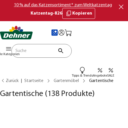
10 % auf das Katzensortiment* zum Weltkatzentag
Katzentag-826
Kopieren
lle Kategorien
Tipps & Trends
Angebote
SALE
Zurück
Startseite
Gartenmöbel
Gartentische
Gartentische
(138 Produkte)