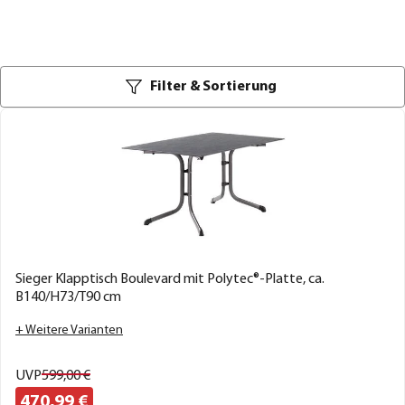
Filter & Sortierung
Sieger Klapptisch Boulevard mit Polytec®-Platte, ca.
B140/H73/T90 cm
+ Weitere Varianten
UVP
599,
00
€
470,
99
€