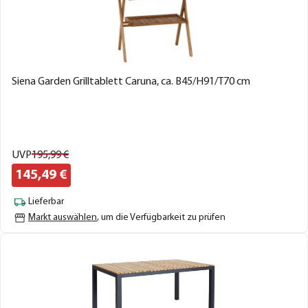
Siena Garden Grilltablett Caruna, ca. B45/H91/T70 cm
UVP
195,
99
€
145,
49
€
Lieferbar
Markt auswählen
, um die Verfügbarkeit zu prüfen