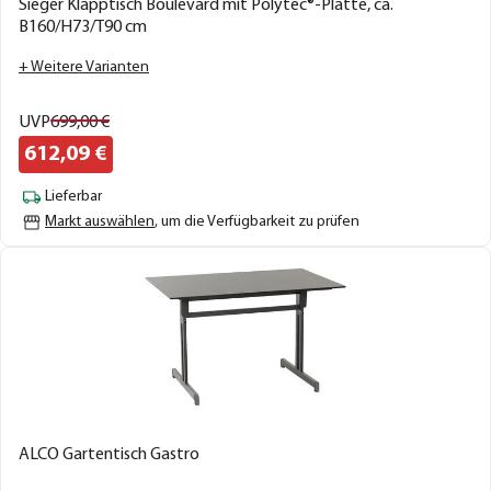
Sieger Klapptisch Boulevard mit Polytec®-Platte, ca.
B160/H73/T90 cm
+ Weitere Varianten
UVP
699,
00
€
612,
09
€
Lieferbar
Markt auswählen
, um die Verfügbarkeit zu prüfen
ALCO Gartentisch Gastro