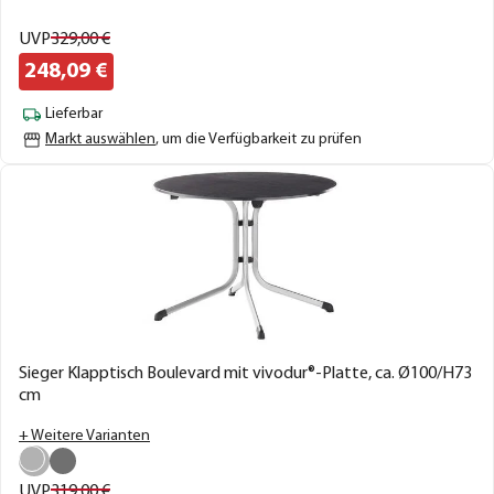
UVP
329,
00
€
248,
09
€
Lieferbar
Markt auswählen
, um die Verfügbarkeit zu prüfen
Sieger Klapptisch Boulevard mit vivodur®-Platte, ca. Ø100/H73
cm
+ Weitere Varianten
UVP
319,
00
€