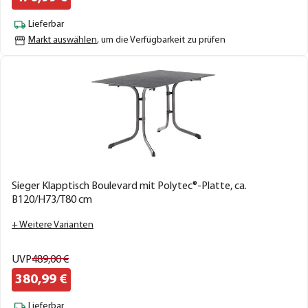
Lieferbar
Markt auswählen
, um die Verfügbarkeit zu prüfen
Sieger Klapptisch Boulevard mit Polytec®-Platte, ca.
B120/H73/T80 cm
+ Weitere Varianten
UVP
489,
00
€
380,
99
€
Lieferbar