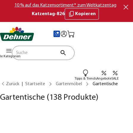
10 % auf das Katzensortiment* zum Weltkatzentag
Katzentag-826
Kopieren
lle Kategorien
Tipps & Trends
Angebote
SALE
Zurück
Startseite
Gartenmöbel
Gartentische
Gartentische
(138 Produkte)