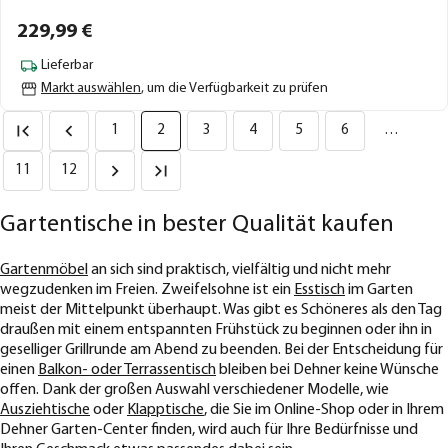
229,
99
€
Lieferbar
Markt auswählen
, um die Verfügbarkeit zu prüfen
1
2
3
4
5
6
…
11
12
Gartentische in bester Qualität kaufen
Gartenmöbel
an sich sind praktisch, vielfältig und nicht mehr
wegzudenken im Freien. Zweifelsohne ist ein
Esstisch
im Garten
meist der Mittelpunkt überhaupt. Was gibt es Schöneres als den Tag
draußen mit einem entspannten Frühstück zu beginnen oder ihn in
geselliger Grillrunde am Abend zu beenden. Bei der Entscheidung für
einen
Balkon- oder Terrassentisch
bleiben bei Dehner keine Wünsche
offen. Dank der großen Auswahl verschiedener Modelle, wie
Ausziehtische
oder
Klapptische
, die Sie im Online-Shop oder in Ihrem
Dehner Garten-Center finden, wird auch für Ihre Bedürfnisse und