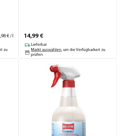
14,
99
€
,
98
€ / l
Lieferbar
it zu
Markt auswählen
, um die Verfügbarkeit zu
prüfen