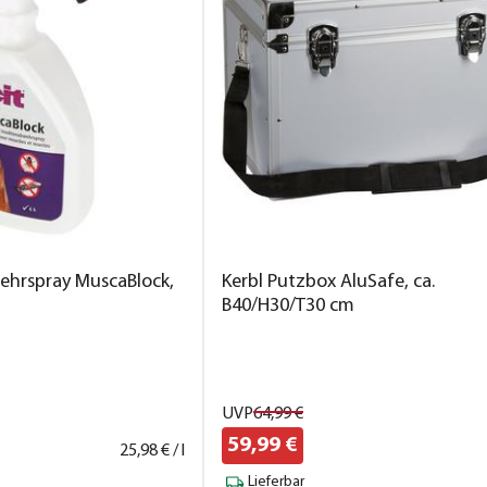
wehrspray MuscaBlock,
Kerbl Putzbox AluSafe, ca.
B40/H30/T30 cm
UVP
64,
99
€
59,
99
€
25,
98
€ / l
Lieferbar