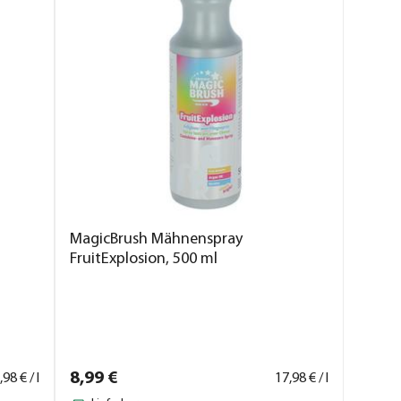
MagicBrush Mähnenspray
FruitExplosion, 500 ml
8,
99
€
,
98
€ / l
17,
98
€ / l