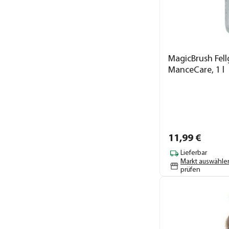
MagicBrush Fell
ManceCare, 1 l
11,
99
€
Lieferbar
Markt auswähle
prüfen