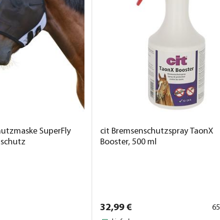
chutzmaske SuperFly
cit Bremsenschutzspray TaonX
nschutz
Booster, 500 ml
32,
99
€
65