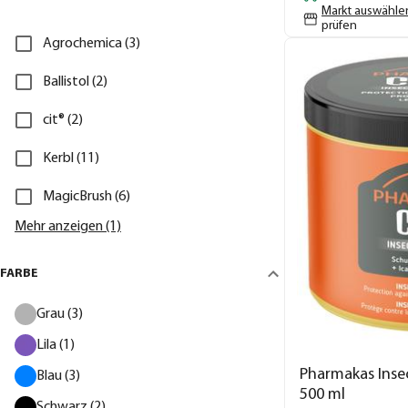
Markt auswähle
prüfen
Agrochemica (3)
Ballistol (2)
cit® (2)
Kerbl (11)
MagicBrush (6)
Mehr anzeigen (1)
FARBE
Grau (3)
Lila (1)
Pharmakas Insec
Blau (3)
500 ml
Schwarz (2)