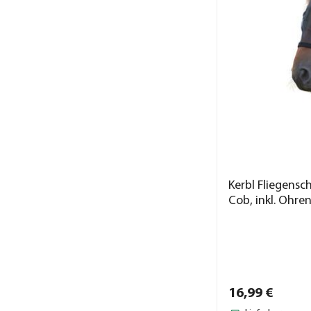
Kerbl Fliegens
Cob, inkl. Ohre
16,
99
€