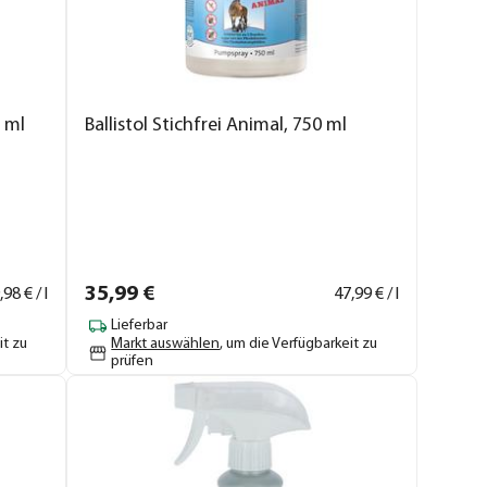
0 ml
Ballistol Stichfrei Animal, 750 ml
35,
99
€
,
98
€ / l
47,
99
€ / l
Lieferbar
it zu
Markt auswählen
, um die Verfügbarkeit zu
prüfen