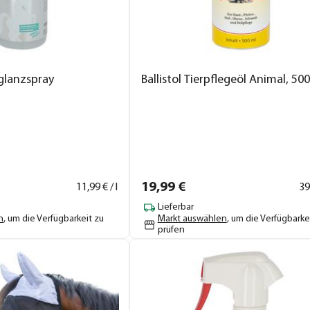
glanzspray
Ballistol Tierpflegeöl Animal, 50
19,
99
€
11,
99
€ / l
39
Lieferbar
n
, um die Verfügbarkeit zu
Markt auswählen
, um die Verfügbarke
prüfen