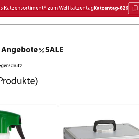
as Katzensortiment* zum Weltkatzentag
Katzentag-826
Angebote
SALE
iegenschutz
Produkte)