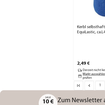
Kerbl selbstha
EquiLastic, ca.L
2,
49
€
Derzeit nicht li
Markt auswähle
prüfen
1
Jetzt
Zum Newsletter
10 €