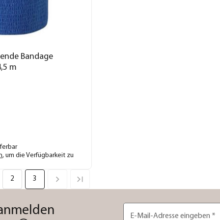
ftende Bandage
4,5 m
eferbar
n
, um die Verfügbarkeit zu
2
3
 anmelden
E-Mail-Adresse eingeben
*