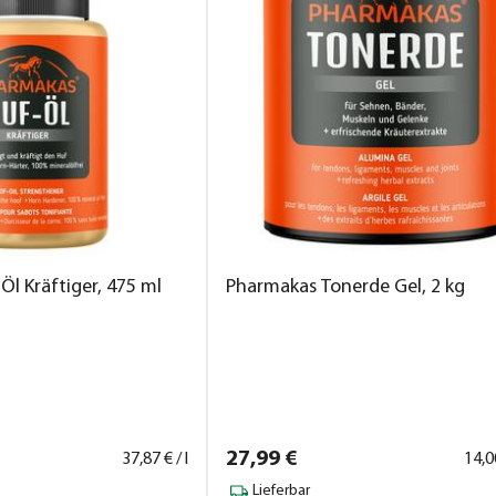
l Kräftiger, 475 ml
Pharmakas Tonerde Gel, 2 kg
27,
99
€
37,
87
€ / l
14,
0
Lieferbar