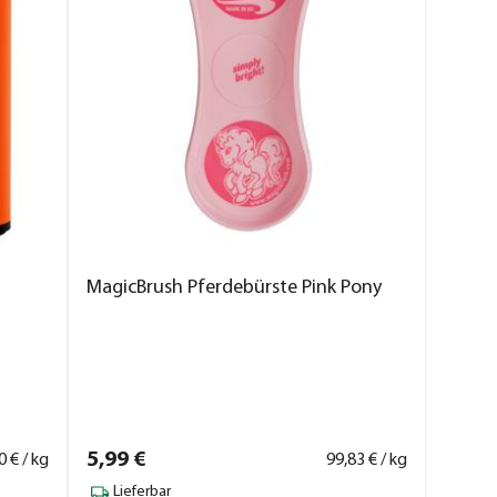
MagicBrush Pferdebürste Pink Pony
5,
99
€
0
€ / kg
99,
83
€ / kg
Lieferbar