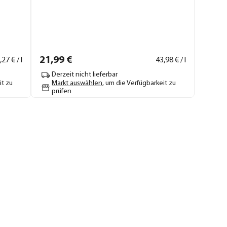
21,
99
€
,
27
€ / l
43,
98
€ / l
Derzeit nicht lieferbar
it zu
Markt auswählen
, um die Verfügbarkeit zu
prüfen