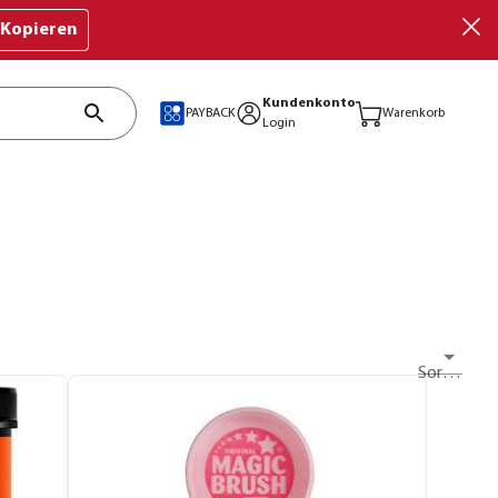
Kopieren
Kundenkonto
PAYBACK
Warenkorb
Login
Sortieren nach