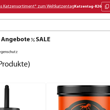
as Katzensortiment* zum Weltkatzentag
Katzentag-826
Angebote
SALE
iegenschutz
Produkte)