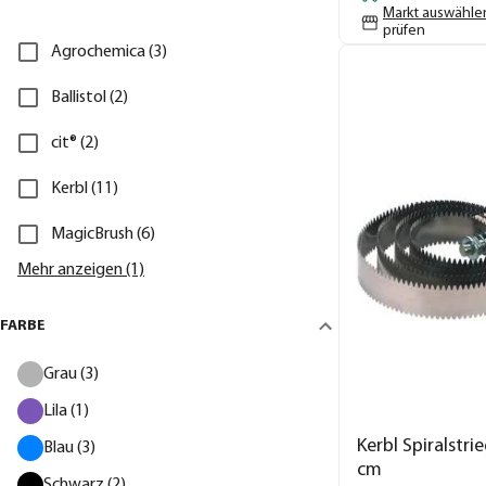
Markt auswähle
prüfen
Agrochemica (3)
Ballistol (2)
cit® (2)
Kerbl (11)
MagicBrush (6)
Mehr anzeigen (1)
FARBE
Grau (3)
Lila (1)
Kerbl Spiralstri
Blau (3)
cm
Schwarz (2)