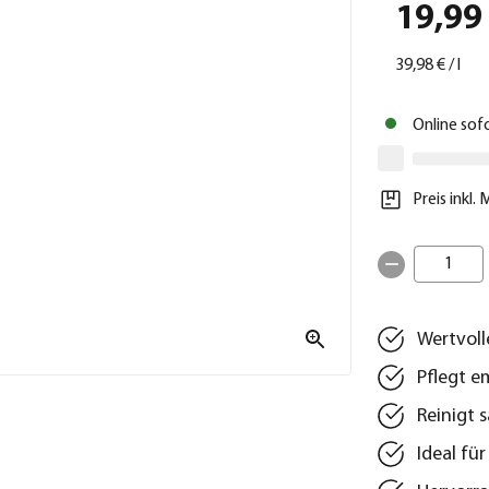
19,99
39,98 €
/
l
Online sof
Preis inkl.
1
Wertvoll
Pflegt e
Reinigt 
Ideal fü