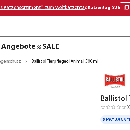
as Katzensortiment* zum Weltkatzentag
Katzentag-826
Angebote
SALE
iegenschutz
Ballistol Tierpflegeöl Animal, 500 ml
Ballistol
(
9 PAYBACK °