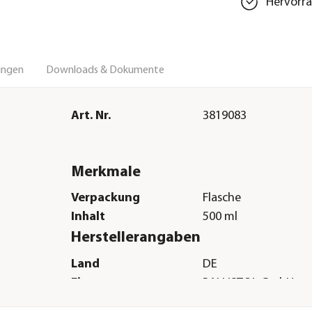
Hervorra
ungen
Downloads & Dokumente
Art. Nr.
3819083
Merkmale
Verpackung
Flasche
Inhalt
500 ml
Herstellerangaben
Land
DE
Firma
BALLISTOL GmbH
E-Mail
info@ballistol.de