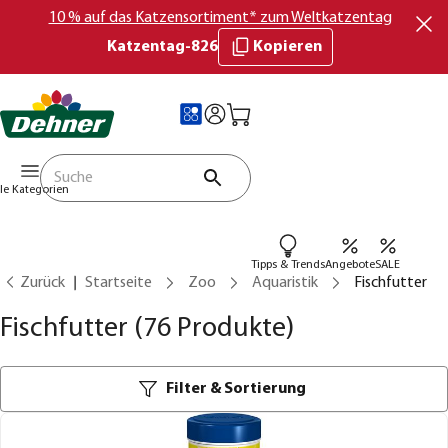
10 % auf das Katzensortiment* zum Weltkatzentag
Katzentag-826
Kopieren
lle Kategorien
Tipps & Trends
Angebote
SALE
Zurück
Startseite
Zoo
Aquaristik
Fischfutter
Fischfutter
(76 Produkte)
Filter & Sortierung