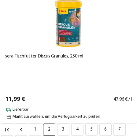
sera Fischfutter Discus Granules, 250 ml
11,
99
€
47,
96
€ / l
Lieferbar
Markt auswählen
, um die Verfügbarkeit zu prüfen
1
2
3
4
5
6
7