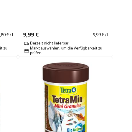
9,
99
€
,
80
€ / l
9,
99
€ / l
Derzeit nicht lieferbar
it zu
Markt auswählen
, um die Verfügbarkeit zu
prüfen