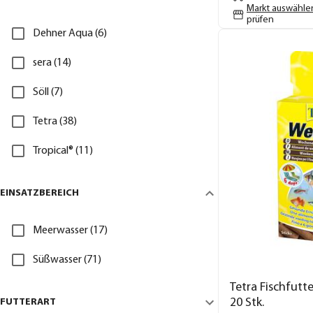
Markt auswähle
prüfen
Dehner Aqua (6)
sera (14)
Söll (7)
Tetra (38)
Tropical® (11)
EINSATZBEREICH
Meerwasser (17)
Süßwasser (71)
Tetra Fischfutt
20 Stk.
FUTTERART