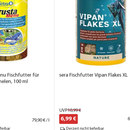
nu Fischfutter für
sera Fischfutter Vipan Flakes XL
nelen, 100 ml
UVP
10,
99
€
6,
99
€
6
79,
90
€ / l
eferbar
Derzeit nicht lieferbar