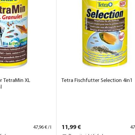
er TetraMin XL
Tetra Fischfutter Selection 4in1
l
11,
99
€
47,
96
€ / l
47