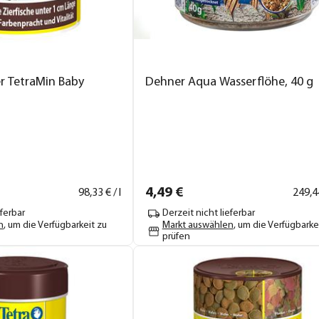
er TetraMin Baby
Dehner Aqua Wasserflöhe, 40 g
4,
49
€
98,
33
€ / l
249,
4
eferbar
Derzeit nicht lieferbar
n
, um die Verfügbarkeit zu
Markt auswählen
, um die Verfügbarke
prüfen