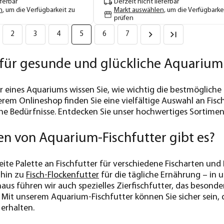
eferbar
Derzeit nicht lieferbar
n
, um die Verfügbarkeit zu
Markt auswählen
, um die Verfügbarke
prüfen
2
3
4
5
6
7
r für gesunde und glückliche Aquari
er eines Aquariums wissen Sie, wie wichtig die bestmögliche
serem Onlineshop finden Sie eine vielfältige Auswahl an Fi
che Bedürfnisse. Entdecken Sie unser hochwertiges Sortimen
n von Aquarium-Fischfutter gibt es?
eite Palette an Fischfutter für verschiedene Fischarten und
 hin zu
Fisch-Flockenfutter
für die tägliche Ernährung – in
naus führen wir auch spezielles Zierfischfutter, das besonde
. Mit unserem Aquarium-Fischfutter können Sie sicher sein,
 erhalten.