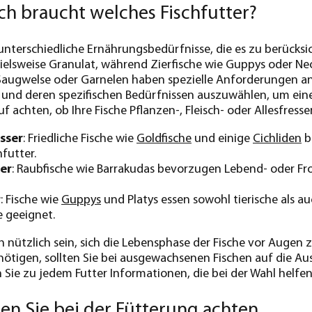
ch braucht welches Fischfutter?
 unterschiedliche Ernährungsbedürfnisse, die es zu berücksi
elsweise Granulat, während Zierfische wie Guppys oder Neo
Saugwelse oder Garnelen haben spezielle Anforderungen an ih
t und deren spezifischen Bedürfnissen auszuwählen, um ein
uf achten, ob Ihre Fische Pflanzen-, Fleisch- oder Allesfresser
sser
: Friedliche Fische wie
Goldfische
und einige
Cichliden
b
nfutter.
ser
: Raubfische wie Barrakudas bevorzugen Lebend- oder Fro
r
: Fische wie
Guppys
und Platys essen sowohl tierische als a
ie geeignet.
 nützlich sein, sich die Lebensphase der Fische vor Augen z
ötigen, sollten Sie bei ausgewachsenen Fischen auf die A
 Sie zu jedem Futter Informationen, die bei der Wahl helfe
ten Sie bei der Fütterung achten