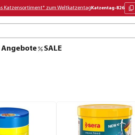
as Katzensortiment* zum Weltkatzentag
Katzentag-826
Angebote
SALE