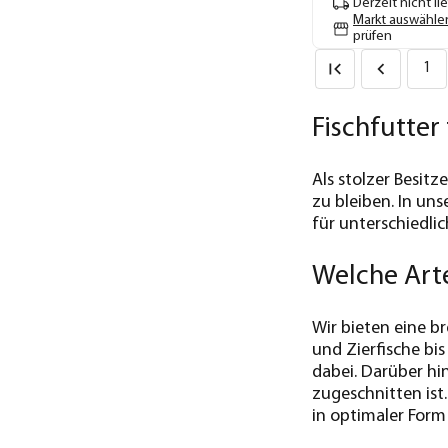
Derzeit nicht li
Markt auswähle
prüfen
1
Fischfutte
Als stolzer Besitz
zu bleiben. In un
für unterschiedli
Welche Arte
Wir bieten eine br
und Zierfische bis
dabei. Darüber hi
zugeschnitten ist
in optimaler Form