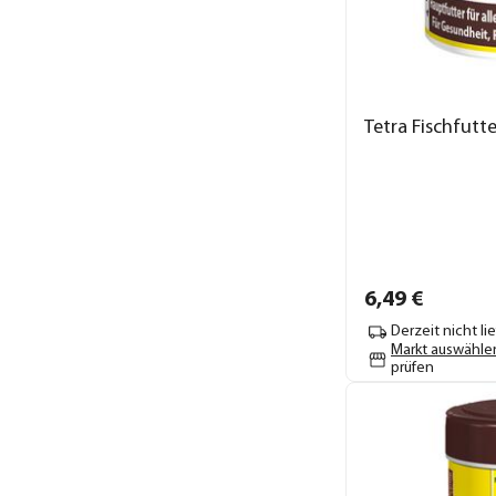
Tetra Fischfutt
6,
49
€
Derzeit nicht li
Markt auswähle
prüfen