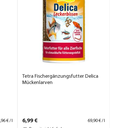
Tetra Fischergänzungsfutter Delica
Mückenlarven
6,
99
€
,
96
€ / l
69,
90
€ / l