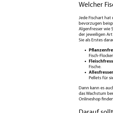
Welcher Fis
Jede Fischart hat
bevorzugen beispi
Algenfresser wie 
der jeweiligen Ar
Sie als Erstes dara
Pflanzenfre
Fisch-Flocke
Fleischfres
Fische.
Allesfresse
Pellets für s
Dann kann es auch
das Wachstum ben
Onlineshop finden
Darauf soll