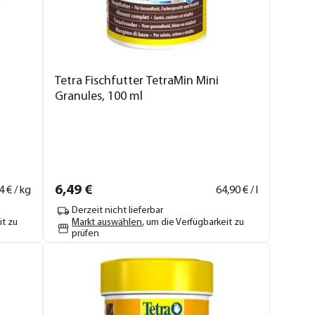
Tetra Fischfutter TetraMin Mini
Granules, 100 ml
6,
49
€
4
€ / kg
64,
90
€ / l
Derzeit nicht lieferbar
it zu
Markt auswählen
, um die Verfügbarkeit zu
prüfen