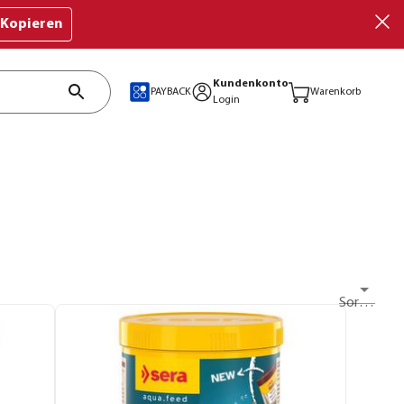
Kopieren
Kundenkonto
PAYBACK
Warenkorb
Login
Sortieren nach