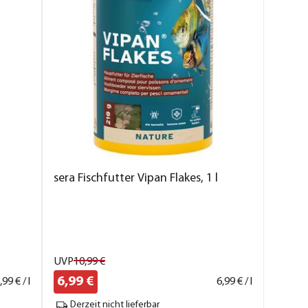
sera Fischfutter Vipan Flakes, 1 l
UVP
10,
99
€
6,
99
€
,
99
€ / l
6,
99
€ / l
Derzeit nicht lieferbar