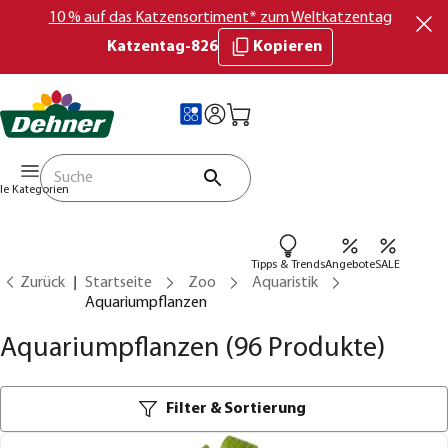
10 % auf das Katzensortiment* zum Weltkatzentag
Katzentag-826
Kopieren
lle Kategorien
Tipps & Trends
Angebote
SALE
Zurück
Startseite
Zoo
Aquaristik
Aquariumpflanzen
Aquariumpflanzen
(96 Produkte)
Filter & Sortierung