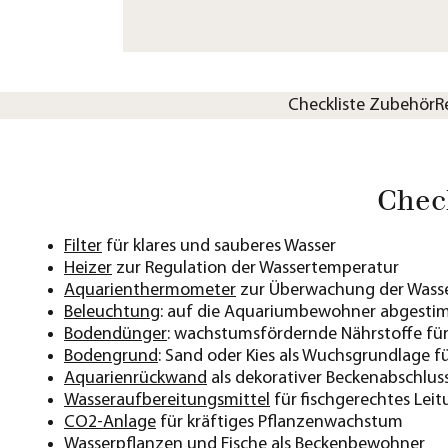
Checkliste Zubehör
R
Chec
Filter
für klares und sauberes Wasser
Heizer
zur Regulation der Wassertemperatur
Aquarienthermometer
zur Überwachung der Wass
Beleuchtung
: auf die Aquariumbewohner abgesti
Bodendünger
: wachstumsfördernde Nährstoffe fü
Bodengrund
: Sand oder Kies als Wuchsgrundlage f
Aquarienrückwand
als dekorativer Beckenabschlus
Wasseraufbereitungsmittel
für fischgerechtes Leit
CO2-Anlage
für kräftiges Pflanzenwachstum
Wasserpflanzen
und Fische als Beckenbewohner