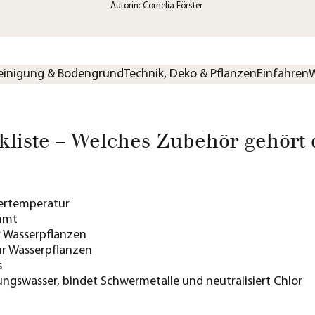
Autorin: Cornelia Förster
einigung & Bodengrund
Technik, Deko & Pflanzen
Einfahren
W
kliste – Welches Zubehör gehört 
ertemperatur
mmt
r Wasserpflanzen
ür Wasserpflanzen
s
ungswasser, bindet Schwermetalle und neutralisiert Chlor