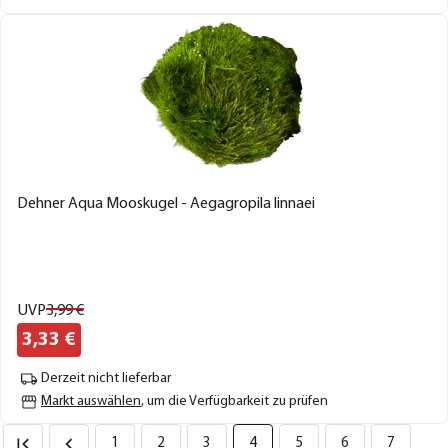
Dehner Aqua Mooskugel - Aegagropila linnaei
UVP
3,
99
€
3,
33
€
Derzeit nicht lieferbar
Markt auswählen
, um die Verfügbarkeit zu prüfen
1
2
3
4
5
6
7