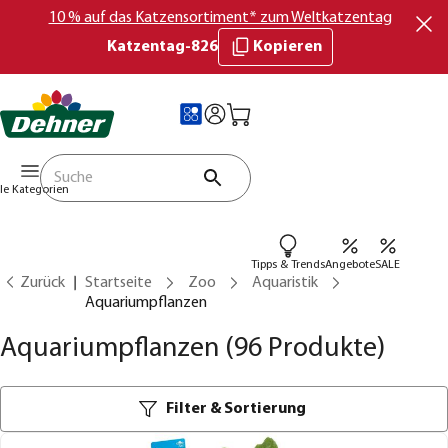
10 % auf das Katzensortiment* zum Weltkatzentag
Katzentag-826
Kopieren
lle Kategorien
Tipps & Trends
Angebote
SALE
Zurück
Startseite
Zoo
Aquaristik
Aquariumpflanzen
Aquariumpflanzen
(96 Produkte)
Filter & Sortierung