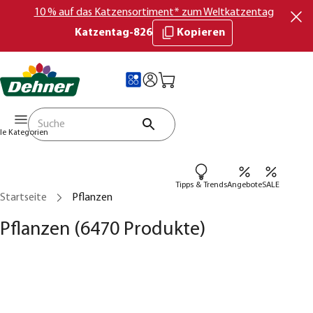
10 % auf das Katzensortiment* zum Weltkatzentag
Katzentag-826
Kopieren
lle Kategorien
Tipps & Trends
Angebote
SALE
Startseite
Pflanzen
Pflanzen
(6470 Produkte)