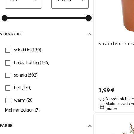
€
€
STANDORT
Strauchveronika
schattig (139)
halbschattig (445)
sonnig (502)
hell (139)
3,
99
€
Derzeit nicht li
warm (20)
Markt auswähle
prüfen
Mehr anzeigen (7)
FARBE