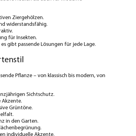
tiven Ziergehölzen.
und widerstandsfähig.
aktiv.
g für Insekten.
 es gibt passende Lösungen für jede Lage.
tenstil
ssende Pflanze – von klassisch bis modern, von
nzjährigen Sichtschutz.
e Akzente.
sive Grüntöne.
lfalt.
z in den Garten.
 Flächenbegrünung.
en individuelle Akzente.