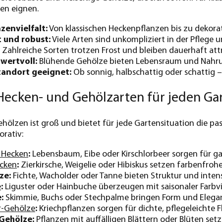
en eignen.
zenvielfalt:
Von klassischen Heckenpflanzen bis zu dekora
t und robust:
Viele Arten sind unkompliziert in der Pflege 
Zahlreiche Sorten trotzen Frost und bleiben dauerhaft attr
wertvoll:
Blühende Gehölze bieten Lebensraum und Nahrun
tandort geeignet:
Ob sonnig, halbschattig oder schattig –
 Hecken- und Gehölzarten für jeden Gar
hölzen ist groß und bietet für jede Gartensituation die pa
orativ:
 Hecken
:
Lebensbaum, Eibe oder Kirschlorbeer sorgen für ga
cken
:
Zierkirsche, Weigelie oder Hibiskus setzen farbenfroh
ze:
Fichte, Wacholder oder Tanne bieten Struktur und inten
e
:
Liguster oder Hainbuche überzeugen mit saisonaler Farbvie
:
Skimmie, Buchs oder Stechpalme bringen Form und Elegan
r-Gehölze
:
Kriechpflanzen sorgen für dichte, pflegeleichte
Gehölze:
Pflanzen mit auffälligen Blättern oder Blüten setz