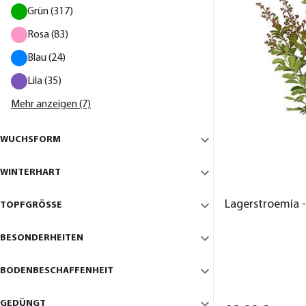
Grün (317)
Rosa (83)
Blau (24)
Lila (35)
Mehr anzeigen (7)
WUCHSFORM
WINTERHART
Lagerstroemia -
TOPFGRÖSSE
BESONDERHEITEN
BODENBESCHAFFENHEIT
GEDÜNGT