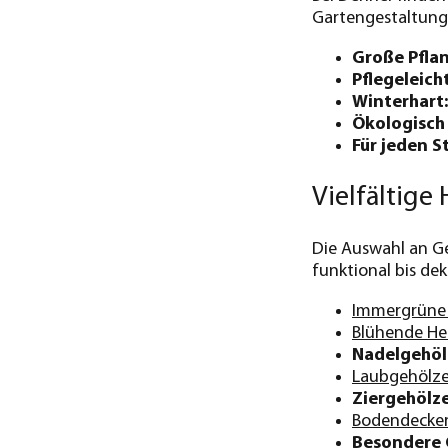
Gartengestaltung
Große Pflan
Pflegeleich
Winterhart:
Ökologisch 
Für jeden S
Vielfältige
Die Auswahl an Ge
funktional bis dek
Immergrüne
Blühende He
Nadelgehöl
Laubgehölz
Ziergehölze
Bodendecke
Besondere 