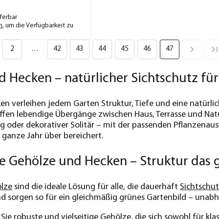
eferbar
n
, um die Verfügbarkeit zu
2
…
42
43
44
45
46
47
 Hecken – natürlicher Sichtschutz für
n verleihen jedem Garten Struktur, Tiefe und eine natürlic
ffen lebendige Übergänge zwischen Haus, Terrasse und Natu
oder dekorativer Solitär – mit der passenden Pflanzenaus
ganze Jahr über bereichert.
 Gehölze und Hecken – Struktur das g
lze
sind die ideale Lösung für alle, die dauerhaft
Sichtschu
d sorgen so für ein gleichmäßig grünes Gartenbild – unabh
 Sie robuste und vielseitige Gehölze, die sich sowohl für kl