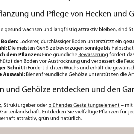
Pflanzung und Pflege von Hecken und 
e gesund wachsen und langfristig attraktiv bleiben, sind S
 Boden:
Lockerer, durchlässiger Boden unterstützt ein ge
hl:
Die meisten Gehölze bevorzugen sonnige bis halbschatt
ch dem Pflanzen:
Eine gründliche
Bewässerung
fördert da
hützt den Boden vor Austrocknung und verbessert die Feuc
er Schnitt:
Fördert dichten Wuchs und erhält die gewünsc
e Auswahl:
Bienenfreundliche Gehölze unterstützen die Art
en und Gehölze entdecken und den Gart
z
, Strukturgeber oder
blühendes Gestaltungselement
– mit
artenlandschaft. Entdecken Sie vielfältige Pflanzen für je
rhaft attraktiv, grün und natürlich.