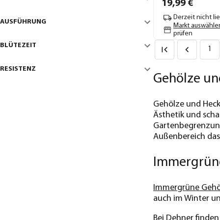
19,
99
€
Derzeit nicht li
AUSFÜHRUNG
Markt auswähle
prüfen
BLÜTEZEIT
1
RESISTENZ
Gehölze und
Gehölze und Hecke
Ästhetik und scha
Gartenbegrenzung 
Außenbereich das 
Immergrüne
Immergrüne Gehö
auch im Winter un
Bei Dehner finden