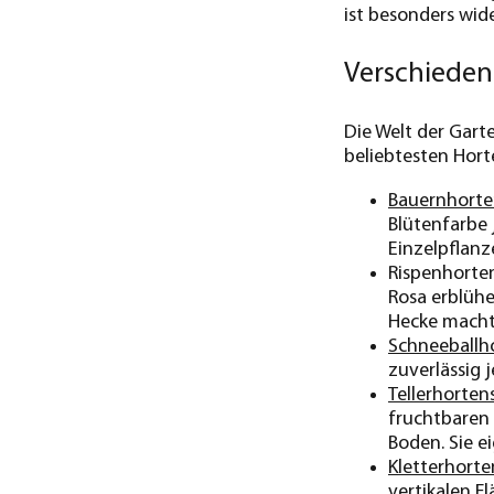
ist besonders wid
Verschiedene
Die Welt der Garte
beliebtesten Hort
Bauernhorte
Blütenfarbe 
Einzelpflanz
Rispenhorten
Rosa erblühe
Hecke macht
Schneeballh
zuverlässig 
Tellerhorten
fruchtbaren 
Boden. Sie ei
Kletterhorte
vertikalen F