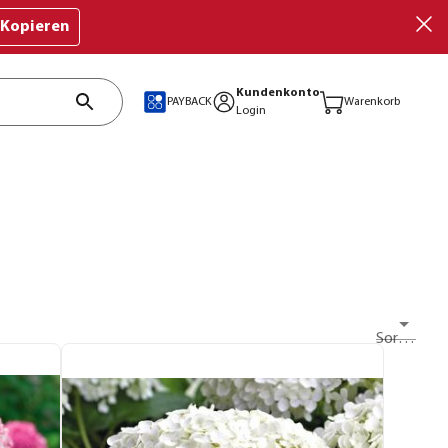
Kopieren
Kundenkonto
PAYBACK
Warenkorb
Login
Sortieren nach