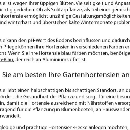
e ist wegen ihrer üppigen Blüten, Vielseitigkeit und Anpass
chtig gedeihen. Ob als Solitärpflanze, als Teil einer gemis
nhortensie ermöglicht unzählige Gestaltungsmöglichkeiten fü
ind winterhart und überstehen kalte Wintermonate problemlo
ie kann den pH-Wert des Bodens beeinflussen und dadurch 
 Pflege können Ihre Hortensien in verschiedenen Farben ers
t. Wenn Sie Ihre Hortensie blau färben möchten, benötigen
n-Blau
, der reich an Aluminiumsulfat ist.
 Sie am besten Ihre Gartenhortensien an
ie liebt einen halbschattigen bis schattigen Standort, an de
fördert die Gesundheit der Pflanze und sorgt für eine beso
ein, damit die Hortensie ausreichend mit Nährstoffen versor
rragend für die Pflanzung in Blumenbeeten, an Hauswänden o
rwandelt.
glebige und prächtige Hortensien-Hecke anlegen möchten, so