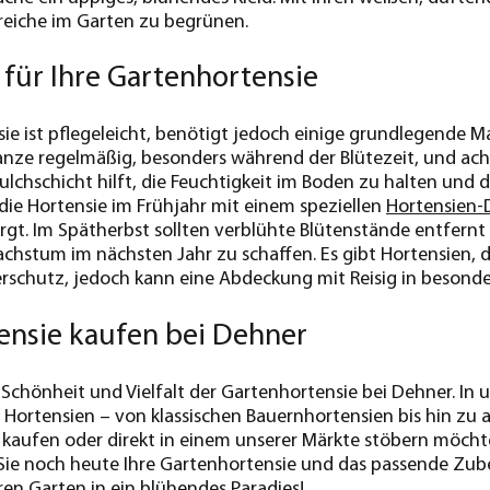
reiche im Garten zu begrünen.
 für Ihre Gartenhortensie
ie ist pflegeleicht, benötigt jedoch einige grundlegende M
lanze regelmäßig, besonders während der Blütezeit, und acht
Mulchschicht hilft, die Feuchtigkeit im Boden zu halten und 
 die Hortensie im Frühjahr mit einem speziellen
Hortensien-
rgt. Im Spätherbst sollten verblühte Blütenstände entfernt
achstum im nächsten Jahr zu schaffen. Es gibt Hortensien, d
schutz, jedoch kann eine Abdeckung mit Reisig in besonders
ensie kaufen bei Dehner
 Schönheit und Vielfalt der Gartenhortensie bei Dehner. In
 Hortensien – von klassischen Bauernhortensien bis hin z
 kaufen oder direkt in einem unserer Märkte stöbern möchten
 Sie noch heute Ihre Gartenhortensie und das passende Zu
ren Garten in ein blühendes Paradies!