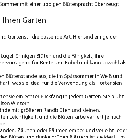
m Sommer mit einer üppigen Blütenpracht überzeugt.
r Ihren Garten
d Gartenstil die passende Art. Hier sind einige der
e kugelförmigen Blüten und die Fähigkeit, ihre
 hervorragend für Beete und Kübel und kann sowohl als
igen Blütenstände aus, die im Spätsommer in Weiß und
art, was sie ideal für die Verwendung als Hortensien
rtensie ein echter Blickfang in jedem Garten. Sie blüht
lten Wintern.
stände mit größeren Randblüten und kleinen,
ten Leichtigkeit, und die Blütenfarbe variiert je nach
bel.
 Wänden, Zäunen oder Bäumen empor und verleiht jeder
den Blüten und dunkelgrünen Blättern ist sie ideal, um