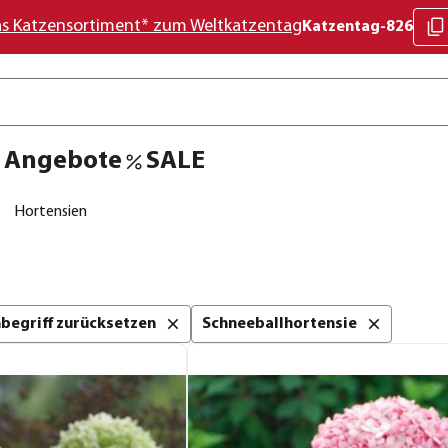
as Katzensortiment* zum Weltkatzentag
Katzentag-826
Angebote
SALE
Hortensien
chbegriff zurücksetzen
Schneeballhortensie