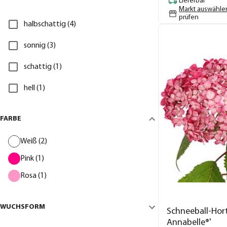
Lieferbar
Markt auswähle
prüfen
halbschattig (4)
sonnig (3)
schattig (1)
hell (1)
FARBE
Weiß (2)
Pink (1)
Rosa (1)
WUCHSFORM
Schneeball-Hort
Annabelle®'