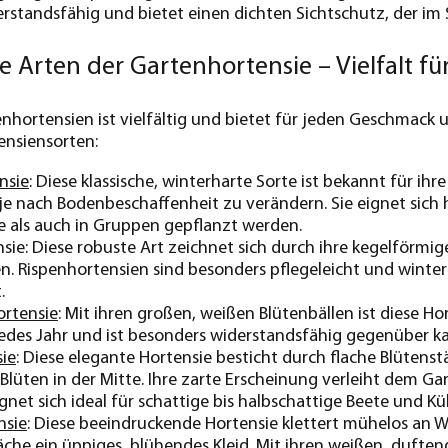
erstandsfähig und bietet einen dichten Sichtschutz, der i
 Arten der Gartenhortensie – Vielfalt fü
nhortensien ist vielfältig und bietet für jeden Geschmack un
ensiensorten:
nsie
: Diese klassische, winterharte Sorte ist bekannt für ihr
je nach Bodenbeschaffenheit zu verändern. Sie eignet sich
e als auch in Gruppen gepflanzt werden.
sie: Diese robuste Art zeichnet sich durch ihre kegelförm
n. Rispenhortensien sind besonders pflegeleicht und winterh
.
ortensie
: Mit ihren großen, weißen Blütenbällen ist diese Ho
jedes Jahr und ist besonders widerstandsfähig gegenüber ka
sie
: Diese elegante Hortensie besticht durch flache Blüten
Blüten in der Mitte. Ihre zarte Erscheinung verleiht dem Gar
gnet sich ideal für schattige bis halbschattige Beete und Kü
nsie
: Diese beeindruckende Hortensie klettert mühelos an
läche ein üppiges, blühendes Kleid. Mit ihren weißen, duften