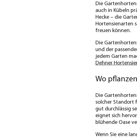
Die Gartenhortensi
auch in Kübeln prä
Hecke – die Garte
Hortensienarten s
freuen können.
Die Gartenhortens
und der passenden
jedem Garten mach
Dehner Hortensie
Wo pflanzen
Die Gartenhortens
solcher Standort 
gut durchlässig s
eignet sich hervo
blühende Oase ve
Wenn Sie eine lan