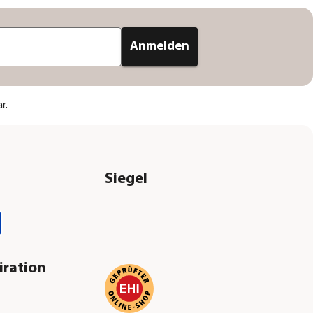
Anmelden
r.
Siegel
iration