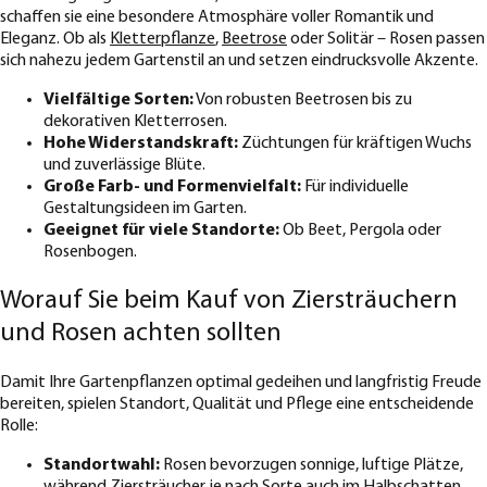
schaffen sie eine besondere Atmosphäre voller Romantik und
Eleganz. Ob als
Kletterpflanze
,
Beetrose
oder Solitär – Rosen passen
sich nahezu jedem Gartenstil an und setzen eindrucksvolle Akzente.
Vielfältige Sorten:
Von robusten Beetrosen bis zu
dekorativen Kletterrosen.
Hohe Widerstandskraft:
Züchtungen für kräftigen Wuchs
und zuverlässige Blüte.
Große Farb- und Formenvielfalt:
Für individuelle
Gestaltungsideen im Garten.
Geeignet für viele Standorte:
Ob Beet, Pergola oder
Rosenbogen.
Worauf Sie beim Kauf von Ziersträuchern
und Rosen achten sollten
Damit Ihre Gartenpflanzen optimal gedeihen und langfristig Freude
bereiten, spielen Standort, Qualität und Pflege eine entscheidende
Rolle:
Standortwahl:
Rosen bevorzugen sonnige, luftige Plätze,
während Ziersträucher je nach Sorte auch im Halbschatten