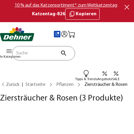
10 % auf das Katzensortiment* zum Weltkatzentag
Katzentag-826
Kopieren
lle Kategorien
Tipps & Trends
Angebote
SALE
Zurück
Startseite
Pflanzen
Ziersträucher & Rosen
Ziersträucher & Rosen
(3 Produkte)