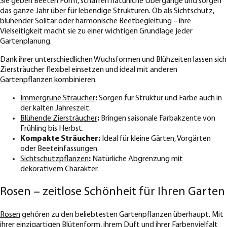
Sie geben Beeten Form, schaffen natürliche Übergänge und sorgen
das ganze Jahr über für lebendige Strukturen. Ob als Sichtschutz,
blühender Solitär oder harmonische Beetbegleitung – ihre
Vielseitigkeit macht sie zu einer wichtigen Grundlage jeder
Gartenplanung.
Dank ihrer unterschiedlichen Wuchsformen und Blühzeiten lassen sich
Ziersträucher flexibel einsetzen und ideal mit anderen
Gartenpflanzen kombinieren.
Immergrüne Sträucher
:
Sorgen für Struktur und Farbe auch in
der kalten Jahreszeit.
Blühende Ziersträucher
:
Bringen saisonale Farbakzente von
Frühling bis Herbst.
Kompakte Sträucher:
Ideal für kleine Gärten, Vorgärten
oder Beeteinfassungen.
Sichtschutzpflanzen
:
Natürliche Abgrenzung mit
dekorativem Charakter.
Rosen – zeitlose Schönheit für Ihren Garten
Rosen
gehören zu den beliebtesten Gartenpflanzen überhaupt. Mit
ihrer einzigartigen Blütenform, ihrem Duft und ihrer Farbenvielfalt