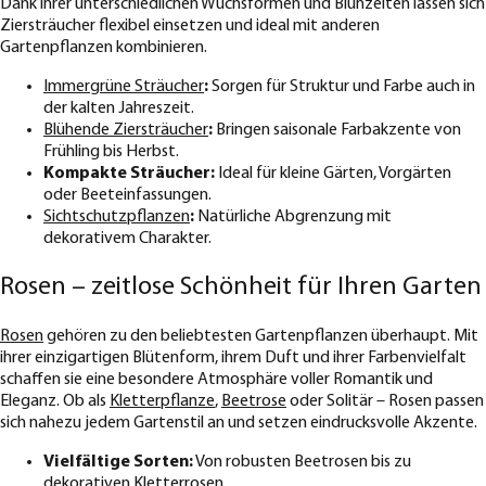
Dank ihrer unterschiedlichen Wuchsformen und Blühzeiten lassen sich
Ziersträucher flexibel einsetzen und ideal mit anderen
Gartenpflanzen kombinieren.
Immergrüne Sträucher
:
Sorgen für Struktur und Farbe auch in
der kalten Jahreszeit.
Blühende Ziersträucher
:
Bringen saisonale Farbakzente von
Frühling bis Herbst.
Kompakte Sträucher:
Ideal für kleine Gärten, Vorgärten
oder Beeteinfassungen.
Sichtschutzpflanzen
:
Natürliche Abgrenzung mit
dekorativem Charakter.
Rosen – zeitlose Schönheit für Ihren Garten
Rosen
gehören zu den beliebtesten Gartenpflanzen überhaupt. Mit
ihrer einzigartigen Blütenform, ihrem Duft und ihrer Farbenvielfalt
schaffen sie eine besondere Atmosphäre voller Romantik und
Eleganz. Ob als
Kletterpflanze
,
Beetrose
oder Solitär – Rosen passen
sich nahezu jedem Gartenstil an und setzen eindrucksvolle Akzente.
Vielfältige Sorten:
Von robusten Beetrosen bis zu
dekorativen Kletterrosen.