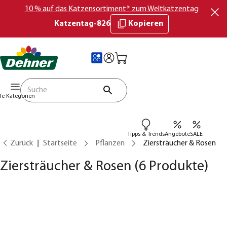
10 % auf das Katzensortiment* zum Weltkatzentag
Katzentag-826
Kopieren
lle Kategorien
Tipps & Trends
Angebote
SALE
Zurück
Startseite
Pflanzen
Ziersträucher & Rosen
Ziersträucher & Rosen
(6 Produkte)