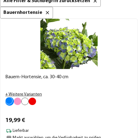
Alle Filter & Suchbegriff zurücksetzen
Bauernhortensie
Bauern-Hortensie, ca. 30-40 cm
+ Weitere Varianten
19,
99
€
Lieferbar
Markt auswählen
, um die Verfügbarkeit zu prüfen