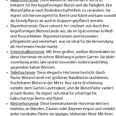
Bauernhortensie
: Diese klassische, winterharte Sorte ist
bekannt für ihre kugelförmigen Blüten und die Fähigkeit, ihre
Blütenfarbe je nach Bodenbeschaffenheit zu verändern. Sie
eignet sich hervorragend für Beete und Kübel und kann sowohl
als Einzelpflanze als auch in Gruppen gepflanzt werden.
Rispenhortensie: Diese robuste Art zeichnet sich durch ihre
kegelförmigen Blütenstände aus, die im Spätsommer in Weiß
und Rosa erblühen. Rispenhortensien sind besonders
pflegeleicht und winterhart, was sie ideal für die Verwendung
als Hortensien Hecke macht.
Schneeballhortensie
: Mit ihren großen, weißen Blütenbällen ist
diese Hortensie ein echter Blickfang in jedem Garten. Sie blüht
zuverlässig jedes Jahr und ist besonders widerstandsfähig
gegenüber kalten Wintern.
Tellerhortensie
: Diese elegante Hortensie besticht durch
flache Blütenstände mit größeren Randblüten und kleinen,
fruchtbaren Blüten in der Mitte. Ihre zarte Erscheinung
verleiht dem Garten Leichtigkeit, und die Blütenfarbe variiert
je nach Boden. Sie eignet sich ideal für schattige bis
halbschattige Beete und Kübel.
Kletterhortensie
: Diese beeindruckende Hortensie klettert
mühelos an Wänden, Zäunen oder Bäumen empor und verleiht
jeder vertikalen Fläche ein üppiges, blühendes Kleid. Mit ihren