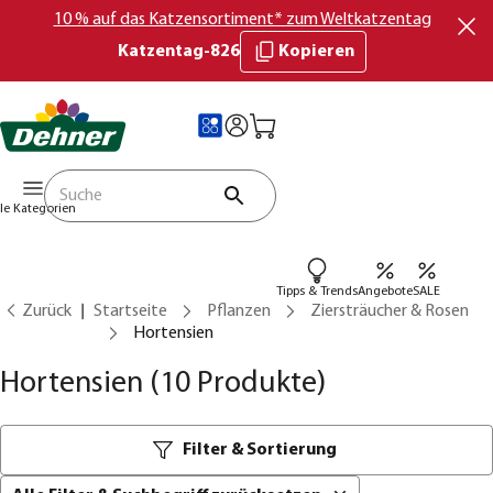
10 % auf das Katzensortiment* zum Weltkatzentag
Katzentag-826
Kopieren
lle Kategorien
Tipps & Trends
Angebote
SALE
Zurück
Startseite
Pflanzen
Ziersträucher & Rosen
Hortensien
Hortensien
(10 Produkte)
Filter & Sortierung