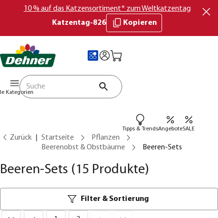
10 % auf das Katzensortiment* zum Weltkatzentag
Katzentag-826
Kopieren
lle Kategorien
Tipps & Trends
Angebote
SALE
Zurück
Startseite
Pflanzen
Beerenobst & Obstbäume
Beeren-Sets
Beeren-Sets
(15 Produkte)
Filter & Sortierung