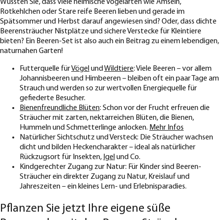
Wussten Sie, dass viele heimische Vogelarten wie Amseln,
Rotkehlchen oder Stare reife Beeren lieben und gerade im
Spätsommer und Herbst darauf angewiesen sind? Oder, dass dichte
Beerensträucher Nistplätze und sichere Verstecke für Kleintiere
bieten? Ein Beeren-Set ist also auch ein Beitrag zu einem lebendigen,
naturnahen Garten!
Futterquelle für
Vögel
und
Wildtiere
: Viele Beeren – vor allem
Johannisbeeren und Himbeeren – bleiben oft ein paar Tage am
Strauch und werden so zur wertvollen Energiequelle für
gefiederte Besucher.
Bienenfreundliche Blüten
: Schon vor der Frucht erfreuen die
Sträucher mit zarten, nektarreichen Blüten, die Bienen,
Hummeln und Schmetterlinge anlocken.
Mehr Infos
Natürlicher Sichtschutz und Versteck: Die Sträucher wachsen
dicht und bilden Heckencharakter – ideal als natürlicher
Rückzugsort für Insekten,
Igel
und Co.
Kindgerechter Zugang zur Natur: Für Kinder sind Beeren-
Sträucher ein direkter Zugang zu Natur, Kreislauf und
Jahreszeiten – ein kleines Lern- und Erlebnisparadies.
Pflanzen Sie jetzt Ihre eigene süße