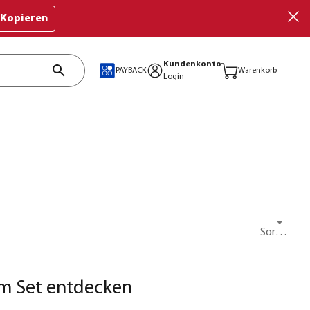
Kopieren
Kundenkonto
PAYBACK
Warenkorb
Login
Sortieren nach
im Set entdecken