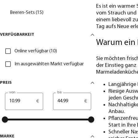
Es ist ein warmer
Beeren-Sets (15)
vom Strauch und g
einem liebevoll z
Tag aufs Neue erl
VERFÜGBARKEIT
Warum ein B
Online verfügbar (10)
Sie möchten frisc
Im ausgewählten Markt verfügbar
der Einstieg ganz 
Marmeladenküche
PREIS
Langjährige 
Riesige Ausw
von
bis
jeden Gesch
€
€
Nachhaltigke
Anbau.
Pflanzenfreu
Start in Ihre
Schneller Na
MARKE