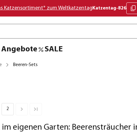
as Katzensortiment* zum Weltkatzentag
Katzentag-826
Angebote
SALE
e
Beeren-Sets
2
 im eigenen Garten: Beerensträucher 