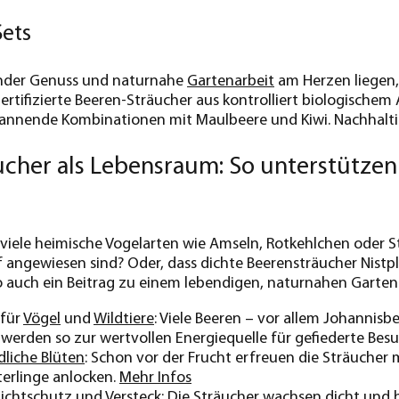
Sets
nder Genuss und naturnahe
Gartenarbeit
am Herzen liegen, 
 zertifizierte Beeren-Sträucher aus kontrolliert biologisch
pannende Kombinationen mit Maulbeere und Kiwi. Nachhal
cher als Lebensraum: So unterstützen 
 viele heimische Vogelarten wie Amseln, Rotkehlchen oder 
 angewiesen sind? Oder, dass dichte Beerensträucher Nistplä
so auch ein Beitrag zu einem lebendigen, naturnahen Garten
 für
Vögel
und
Wildtiere
: Viele Beeren – vor allem Johannis
werden so zur wertvollen Energiequelle für gefiederte Besu
liche Blüten
: Schon vor der Frucht erfreuen die Sträucher 
erlinge anlocken.
Mehr Infos
Sichtschutz und Versteck: Die Sträucher wachsen dicht und b