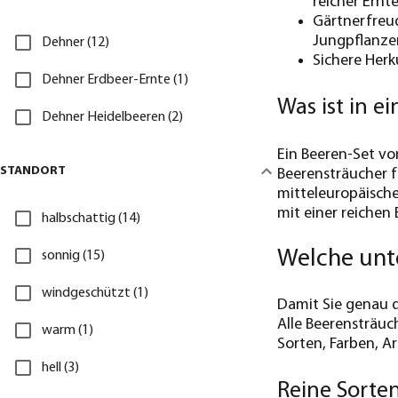
reicher Ernt
Gärtnerfreud
Jungpflanze
Dehner (12)
Sichere Herk
Dehner Erdbeer-Ernte (1)
Was ist in 
Dehner Heidelbeeren (2)
Ein Beeren-Set vo
STANDORT
Beerensträucher f
mitteleuropäische
mit einer reichen
halbschattig (14)
Welche unte
sonnig (15)
windgeschützt (1)
Damit Sie genau 
Alle Beerensträuc
warm (1)
Sorten, Farben, A
hell (3)
Reine Sorten