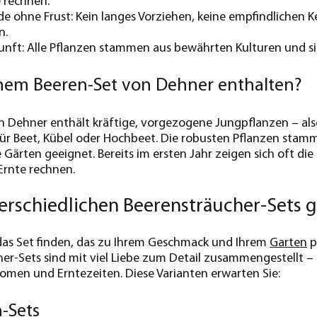
e rechnen.
e ohne Frust: Kein langes Vorziehen, keine empfindlichen K
n.
unft: Alle Pflanzen stammen aus bewährten Kulturen und si
einem Beeren-Set von Dehner enthalten?
n Dehner enthält kräftige, vorgezogene Jungpflanzen – als
ür Beet, Kübel oder Hochbeet. Die robusten Pflanzen stamm
 Gärten geeignet. Bereits im ersten Jahr zeigen sich oft di
 Ernte rechnen.
rschiedlichen Beerensträucher-Sets g
das Set finden, das zu Ihrem Geschmack und Ihrem
Garten
p
her-Sets sind mit viel Liebe zum Detail zusammengestellt 
romen und Erntezeiten. Diese Varianten erwarten Sie:
-Sets