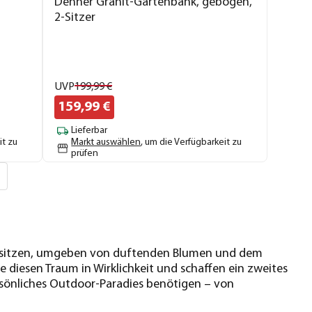
Dehner Granit-Gartenbank, gebogen,
2-Sitzer
UVP
199,
99
€
159,
99
€
Lieferbar
it zu
Markt auswählen
, um die Verfügbarkeit zu
prüfen
en sitzen, umgeben von duftenden Blumen und dem
 diesen Traum in Wirklichkeit und schaffen ein zweites
ersönliches Outdoor-Paradies benötigen – von