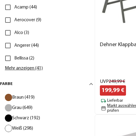
Acamp (44)
Aerocover (9)
Alco (3)
Dehner Klappba
Angerer (44)
Bellissa (2)
Mehr anzeigen (41)
UVP
249,
99
€
FARBE
199,
99
€
Braun (419)
Lieferbar
Markt auswähle
Grau (649)
prüfen
Schwarz (192)
Weiß (298)