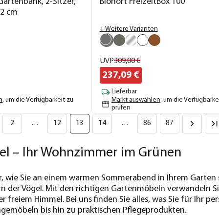
artenbank, 2-Sitzer,
Biohort FreizeitBox 100
52 cm
+ Weitere Varianten
UVP
309,
00
€
237,
09
€
Lieferbar
n
, um die Verfügbarkeit zu
Markt auswählen
, um die Verfügbarke
prüfen
2
…
12
13
14
…
86
87
l – Ihr Wohnzimmer im Grünen
 vor, wie Sie an einem warmen Sommerabend in Ihrem Gart
n der Vögel. Mit den richtigen Gartenmöbeln verwandeln Sie
freiem Himmel. Bei uns finden Sie alles, was Sie für Ihr p
gemöbeln bis hin zu praktischen Pflegeprodukten.