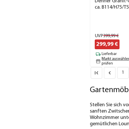
Dehner Granit-G
ca. B114/H75/T
UVP
399,
99
€
299,
99
€
Lieferbar
Markt auswähle
prüfen
1
Gartenmöbe
Stellen Sie sich
sanften Zwitscher
Wohnzimmer unter 
gemütlichen Loun