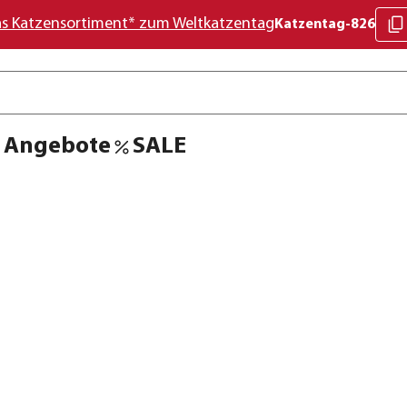
as Katzensortiment* zum Weltkatzentag
Katzentag-826
Angebote
SALE