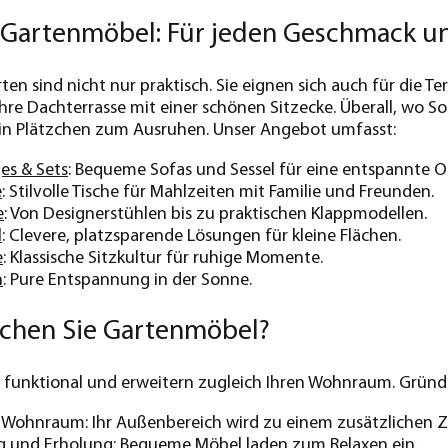
r Gartenmöbel: Für jeden Geschmack u
ten sind nicht nur praktisch. Sie eignen sich auch für die 
re Dachterrasse mit einer schönen Sitzecke. Überall, wo 
 ein Plätzchen zum Ausruhen. Unser Angebot umfasst:
es & Sets
: Bequeme Sofas und Sessel für eine entspannte 
e
: Stilvolle Tische für Mahlzeiten mit Familie und Freunden.
e
: Von Designerstühlen bis zu praktischen Klappmodellen.
l
: Clevere, platzsparende Lösungen für kleine Flächen.
e
: Klassische Sitzkultur für ruhige Momente.
n
: Pure Entspannung in der Sonne.
chen Sie Gartenmöbel?
funktional und erweitern zugleich Ihren Wohnraum. Gründe 
r Wohnraum: Ihr Außenbereich wird zu einem zusätzlichen 
 und Erholung: Bequeme Möbel laden zum Relaxen ein.