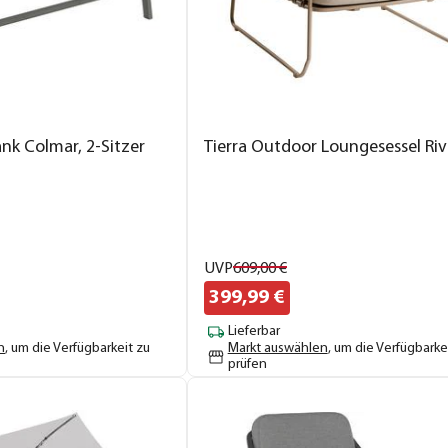
nk Colmar, 2-Sitzer
Tierra Outdoor Loungesessel Riv
UVP
609,
00
€
399,
99
€
Lieferbar
n
, um die Verfügbarkeit zu
Markt auswählen
, um die Verfügbarke
prüfen