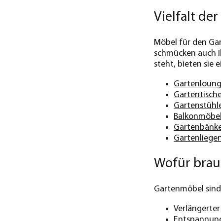
Vielfalt de
Möbel für den Gar
schmücken auch Ih
steht, bieten sie
Gartenloung
Gartentisch
Gartenstühl
Balkonmöbe
Gartenbänk
Gartenliege
Wofür brau
Gartenmöbel sind 
Verlängerte
Entspannung