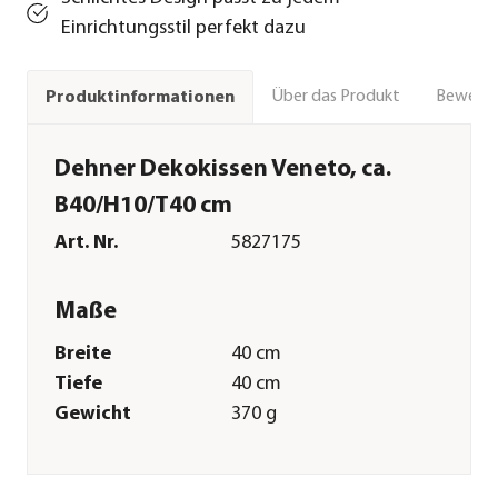
Einrichtungsstil perfekt dazu
Über das Produkt
Bewert
Produktinformationen
Dehner Dekokissen Veneto, ca.
B40/H10/T40 cm
Art. Nr.
5827175
Maße
Breite
40 cm
Tiefe
40 cm
Gewicht
370 g
Kissenstärke
10 cm
Merkmale