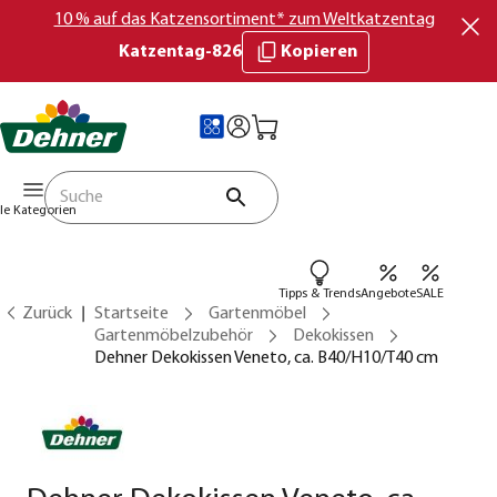
10 % auf das Katzensortiment* zum Weltkatzentag
Katzentag-826
Kopieren
lle Kategorien
Tipps & Trends
Angebote
SALE
Zurück
Startseite
Gartenmöbel
Gartenmöbelzubehör
Dekokissen
Dehner Dekokissen Veneto, ca. B40/H10/T40 cm