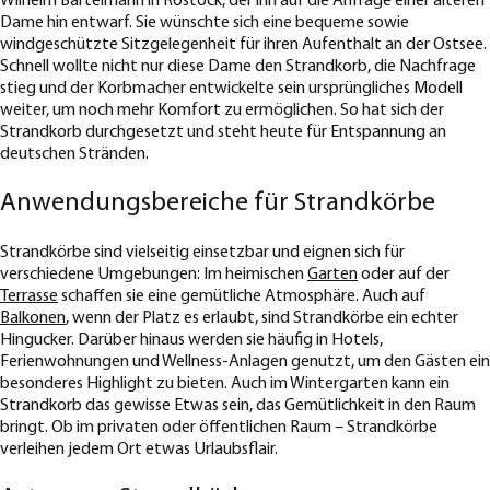
Wilhelm Bartelmann in Rostock, der ihn auf die Anfrage einer älteren
Dame hin entwarf. Sie wünschte sich eine bequeme sowie
windgeschützte Sitzgelegenheit für ihren Aufenthalt an der Ostsee.
Schnell wollte nicht nur diese Dame den Strandkorb, die Nachfrage
stieg und der Korbmacher entwickelte sein ursprüngliches Modell
weiter, um noch mehr Komfort zu ermöglichen. So hat sich der
Strandkorb durchgesetzt und steht heute für Entspannung an
deutschen Stränden.
Anwendungsbereiche für Strandkörbe
Strandkörbe sind vielseitig einsetzbar und eignen sich für
verschiedene Umgebungen: Im heimischen
Garten
oder auf der
Terrasse
schaffen sie eine gemütliche Atmosphäre. Auch auf
Balkonen
, wenn der Platz es erlaubt, sind Strandkörbe ein echter
Hingucker. Darüber hinaus werden sie häufig in Hotels,
Ferienwohnungen und Wellness-Anlagen genutzt, um den Gästen ein
besonderes Highlight zu bieten. Auch im Wintergarten kann ein
Strandkorb das gewisse Etwas sein, das Gemütlichkeit in den Raum
bringt. Ob im privaten oder öffentlichen Raum – Strandkörbe
verleihen jedem Ort etwas Urlaubsflair.