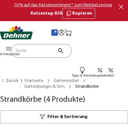
10 % auf das Katzensortiment* zum Weltkatzentag
Katzentag-826
Kopieren
lle Kategorien
Tipps & Trends
Angebote
SALE
Zurück
Startseite
Gartenmöbel
Gartenlounges & Sets
Strandkörbe
Strandkörbe
(4 Produkte)
Filter & Sortierung