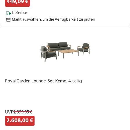
449,
09
€
Lieferbar
Markt auswählen
, um die Verfügbarkeit zu prüfen
Royal Garden Lounge-Set Kemo, 4-teilig
UVP
2.999,
95
€
2.608,
00
€