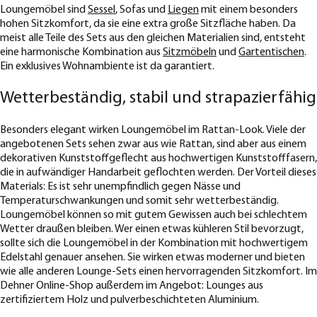
Loungemöbel sind
Sessel
, Sofas und
Liegen
mit einem besonders
hohen Sitzkomfort, da sie eine extra große Sitzfläche haben. Da
meist alle Teile des Sets aus den gleichen Materialien sind, entsteht
eine harmonische Kombination aus
Sitzmöbeln
und
Gartentischen
.
Ein exklusives Wohnambiente ist da garantiert.
Wetterbeständig, stabil und strapazierfähig
Besonders elegant wirken Loungemöbel im Rattan-Look. Viele der
angebotenen Sets sehen zwar aus wie Rattan, sind aber aus einem
dekorativen Kunststoffgeflecht aus hochwertigen Kunststofffasern,
die in aufwändiger Handarbeit geflochten werden. Der Vorteil dieses
Materials: Es ist sehr unempfindlich gegen Nässe und
Temperaturschwankungen und somit sehr wetterbeständig.
Loungemöbel können so mit gutem Gewissen auch bei schlechtem
Wetter draußen bleiben. Wer einen etwas kühleren Stil bevorzugt,
sollte sich die Loungemöbel in der Kombination mit hochwertigem
Edelstahl genauer ansehen. Sie wirken etwas moderner und bieten
wie alle anderen Lounge-Sets einen hervorragenden Sitzkomfort. Im
Dehner Online-Shop außerdem im Angebot: Lounges aus
zertifiziertem Holz und pulverbeschichteten Aluminium.