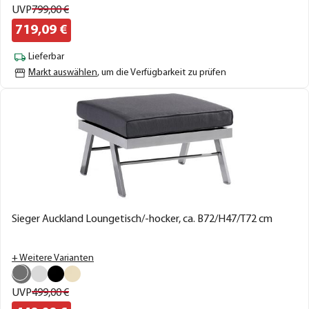
UVP
799,
00
€
719,
09
€
Lieferbar
Markt auswählen
, um die Verfügbarkeit zu prüfen
Sieger Auckland Loungetisch/-hocker, ca. B72/H47/T72 cm
+ Weitere Varianten
UVP
499,
00
€