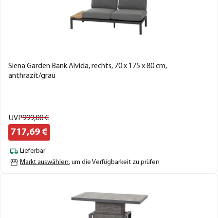
Siena Garden Bank Alvida, rechts, 70 x 175 x 80 cm,
anthrazit/grau
UVP
999,
00
€
717,
69
€
Lieferbar
Markt auswählen
, um die Verfügbarkeit zu prüfen