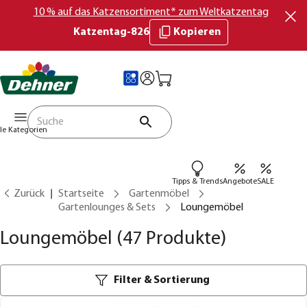
10 % auf das Katzensortiment* zum Weltkatzentag
Katzentag-826
Kopieren
lle Kategorien
Tipps & Trends
Angebote
SALE
Zurück
Startseite
Gartenmöbel
Gartenlounges & Sets
Loungemöbel
Loungemöbel
(47 Produkte)
Filter & Sortierung